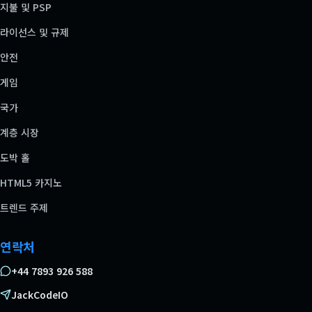
지불 및 PSP
라이선스 및 규제
안전
게임
국가
계층 시장
도박 홀
HTML5 카지노
트렌드 주제
연락처
+44 7893 926 588
JackCodeIO