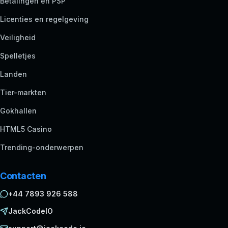
Betalingen en PSP
Licenties en regelgeving
Veiligheid
Spelletjes
Landen
Tier-markten
Gokhallen
HTML5 Casino
Trending-onderwerpen
Contacten
+44 7893 926 588
JackCodeIO