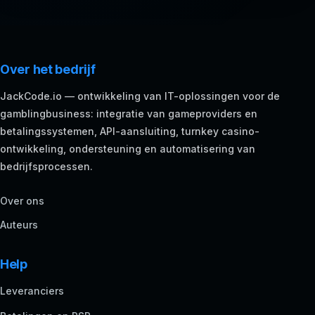
Over het bedrijf
JackCode.io — ontwikkeling van IT-oplossingen voor de
gamblingbusiness: integratie van gameproviders en
betalingssystemen, API-aansluiting, turnkey casino-
ontwikkeling, ondersteuning en automatisering van
bedrijfsprocessen.
Over ons
Auteurs
Help
Leveranciers