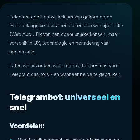
Telegram geeft ontwikkelaars van gokprojecten
twee belangrijke tools: een bot en een webapplicatie
(Web App). Elk van hen opent unieke kansen, maar
verschilt in UX, technologie en benadering van
monetizatie.
Laten we uitzoeken welk formaat het beste is voor
Telegram casino's - en wanneer beide te gebruiken.
Telegrambot: universeel en
snel
Voordelen:
Werkt in elk apparaat, inclusief oude smartphones