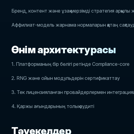
Бренд, контент және ұзақ мерзімді стратегия арқылы 
Аффилиат-модель жарнама нормаларын қатаң сақтауд
Өнім архитектурасы
1. Платформаның бір бөлігі ретінде Compliance-core
2. RNG және ойын модульдерін сертификаттау
3. Тек лицензияланған провайдерлермен интеграция
4. Қаржы ағындарының толық аудиті
Тәуекелдер