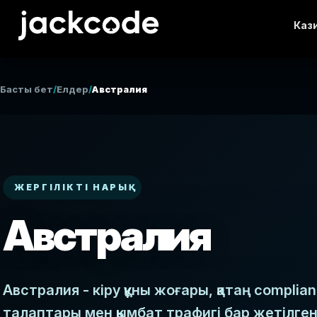
Каз
Басты бет
/
Елдер
/
Австралия
ЖЕРГІЛІКТІ НАРЫҚ
Австралия
Австралия - кіру құны жоғары, қатаң complia
талаптары мен қымбат трафигі бар жетілген