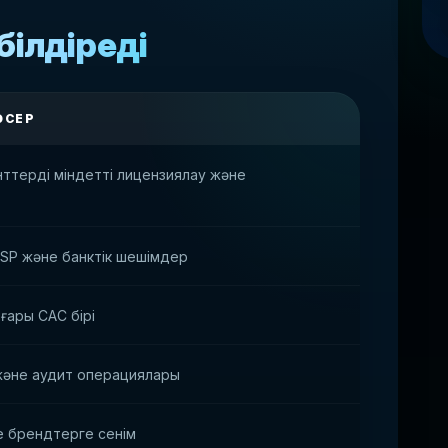
білдіреді
ӘСЕР
ттерді міндетті лицензиялау және
PSP және банктік шешімдер
ғары CAC бірі
және аудит операциялары
 брендтерге сенім