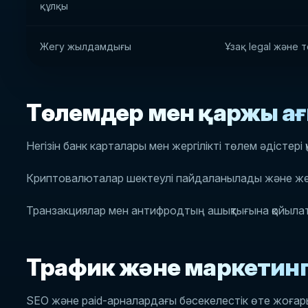
құлқы
Жегу жылдамдығы
Ұзақ legal және 
Төлемдер мен қаржы а
Негiзiн банк карталары мен жергiлiктi төлем әдiстерi 
Криптовалюталар шектеулі пайдаланылады және жеке
Транзакциялар мен антифродтың ашықтығына қойыла
Трафик және маркетин
SEO және paid-арналардағы бәсекелестік өте жоғар