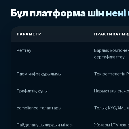
Бұл платформа үшін нені 
ПАРАМЕТР
ПРАКТИКАЛЫҚ 
Реттеу
Барлық компонен
сертификаттау
Төлем инфрақұрылымы
Тек реттелетін 
Трафиктің құны
Нарықтағы ең жо
compliance талаптары
Толық KYC/AML 
Пайдаланушылардың мінез-
Жоғары LTV және