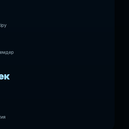
іру
лемдер
ек
гия