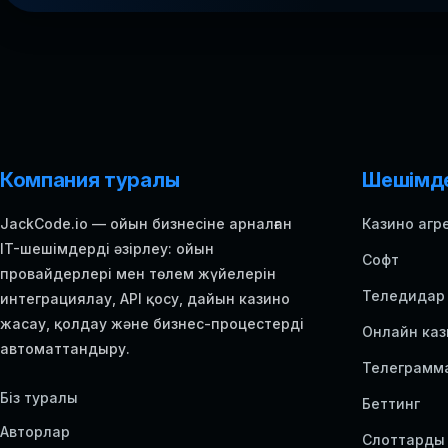
Компания туралы
Шешімд
JackCode.io — ойын бизнесіне арналған
Казино агр
IT-шешімдерді әзірлеу: ойын
Софт
провайдерлері мен төлем жүйелерін
Теледидар
интеграциялау, API қосу, дайын казино
жасау, қолдау және бизнес-процестерді
Онлайн каз
автоматтандыру.
Телеграмм
Біз туралы
Беттинг
Авторлар
Слоттарды