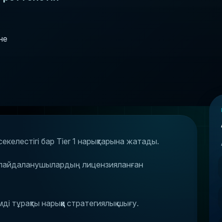
не
келестігі бар Tier 1 нарықтарына жатады.
не пайдаланушылардың лицензияланған
ді тұрақты нарыққа стратегиялық шығу.