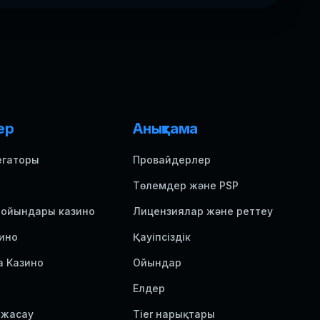
ер
Анықтама
егаторы
Провайдерлер
Төлемдер және PSP
 ойындары казино
Лицензиялар және реттеу
ино
Қауіпсіздік
а Казино
Ойындар
Елдер
 жасау
Tier нарықтары