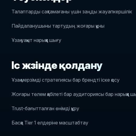
Талаптарды сақтамағаны үшін заңды жауапкершілік
Пайдаланушыны тартудың жоғары құны
Ұзақ уақыт нарыққа шығу
Іс жүзінде қолдану
Ұзақ мерзімді стратегиясы бар брендті іске қосу
Жоғары төлем қабілеті бар аудиториясы бар нарыққа ш
Trust-бағытталған өнімді құру
Басқа Tier 1 елдеріне масштабтау