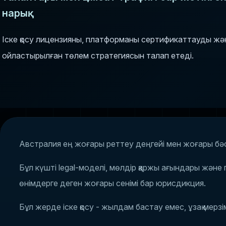
нарық.
Іске қосу лицензияны, платформаны сертификаттауды жә
ойластырылған төлем стратегиясын талап етеді.
Австралия ең жоғары реттеу деңгейі мен жоғары бәсе
Бұл күшті legal-моделі, мөлдір қаржы ағындары жә
өнімдерге деген жоғары сенімі бар юрисдикция.
Бұл жерде іске қосу - жылдам бастау емес, ұзақ мерзім