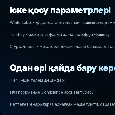
Іске қосу параметрлері
White Label - қолданыстағы лицензия арқылы жылдам к
Turnkey - жеке платформа және толық legal-бақылау
Crypto-model - жеке юрисдикция және баламалы тө
Одан әрі қайда бару кер
Tier 1 үшін төлем шешімдері
Платформаның Compliance архитектурасы
Реттелетін нарықтарға арналған маркетингтік страте