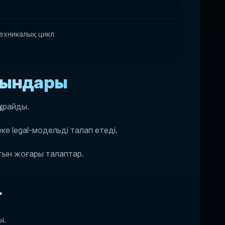
техникалық цикл
ғындары
құрайды.
 legal-модельді талап етеді.
тын жоғары талаптар.
г
ы.