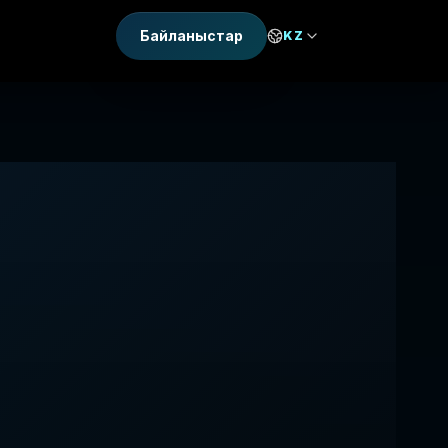
Байланыстар
KZ