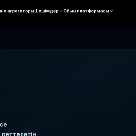
ино агрегаторы
Шешімдер
Ойын платформасы
nce
 реттелетін