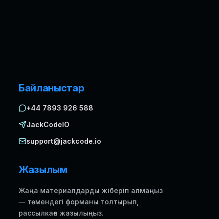
Байланыстар
+44 7893 926 588
JackCodeIO
support@jackcode.io
Жазылым
Жаңа материалдарды жіберіп алмаңыз
— төмендегі форманы толтырып,
рассылкаға жазылыңыз.