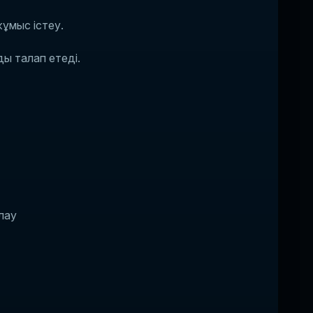
жұмыс істеу.
ы талап етеді.
лау