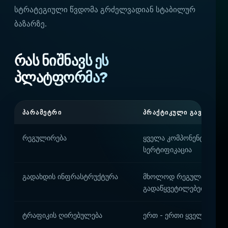
სტრატეგიული წვდომა გრძელვადიან სტაბილურ
ბაზარზე.
რას ნიშნავს ეს
პლატფორმა?
ᲞᲐᲠᲐᲛᲔᲢᲠᲘ
ᲞᲠᲐᲥᲢᲘᲙᲣᲚᲘ ᲒᲐᲕᲚᲔᲜᲐ
რეგულირება
ყველა კომპონენტის სა
სერტიფიკაცია
გადახდის ინფრასტრუქტურა
მხოლოდ რეგულირებული
გადაწყვეტილებები
ტრაფიკის ღირებულება
ერთ - ერთი ყველაზე მა