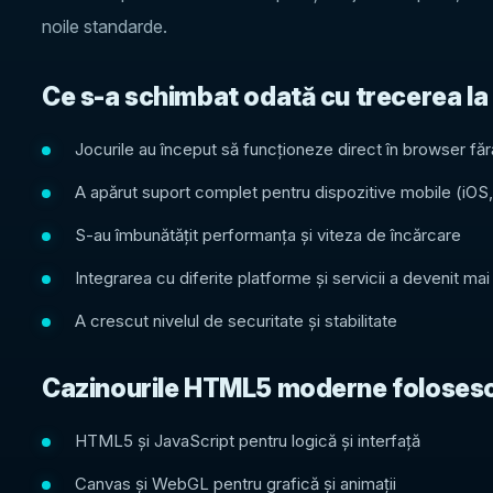
noile standarde.
Ce s-a schimbat odată cu trecerea l
Jocurile au început să funcționeze direct în browser făr
A apărut suport complet pentru dispozitive mobile (iOS
S-au îmbunătățit performanța și viteza de încărcare
Integrarea cu diferite platforme și servicii a devenit mai
A crescut nivelul de securitate și stabilitate
Cazinourile HTML5 moderne folosesc 
HTML5 și JavaScript pentru logică și interfață
Canvas și WebGL pentru grafică și animații