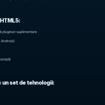
a HTML5:
ă pluginuri suplimentare
, Android)
 simplă
un set de tehnologii: