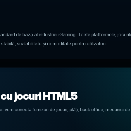
ndard de bază al industriei iGaming. Toate platformele, jocurile
abilă, scalabilitate și comoditate pentru utilizatori.
 cu jocuri HTML5
are: vom conecta furnizori de jocuri, plăți, back office, mecanici de