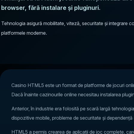
browser, fără instalare și pluginuri.
Tehnologia asigură mobilitate, viteză, securitate și integrare
platformele moderne.
Casino HTML5 este un format de platforme de jocuri online 
Dacă înainte cazinourile online necesitau instalarea pluginu
Anterior, în industrie era folosită pe scară largă tehnologi
dispozitive mobile, probleme de securitate și dependență d
HTML5 a permis crearea de aplicații de joc complete, care 