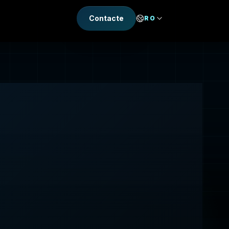
Contacte
RO