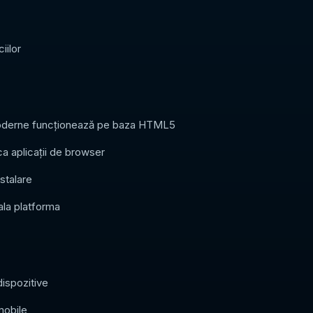
iilor
c moderne funcționează pe baza HTML5
 ca aplicații de browser
nstalare
ala platforma
dispozitive
mobile