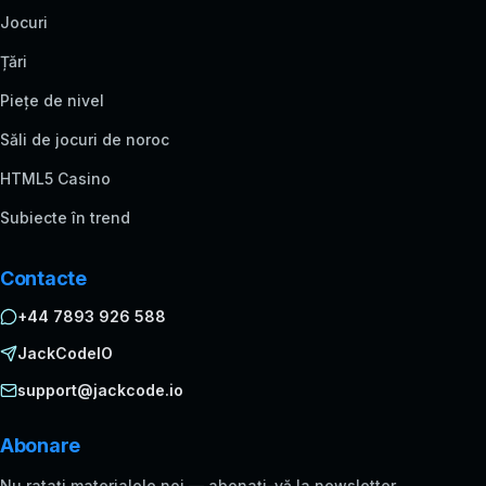
Jocuri
Țări
Piețe de nivel
Săli de jocuri de noroc
HTML5 Casino
Subiecte în trend
Contacte
+44 7893 926 588
JackCodeIO
support@jackcode.io
Abonare
Nu ratați materialele noi — abonați-vă la newsletter