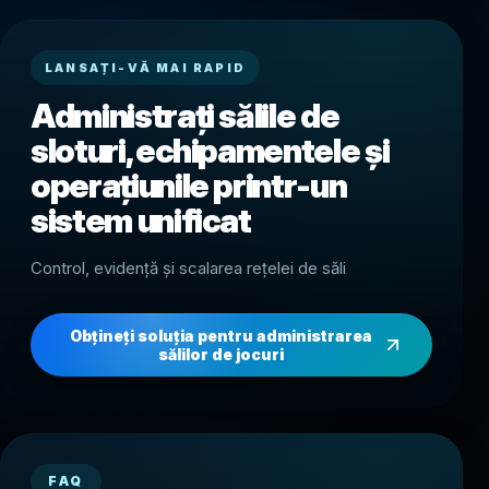
LANSAȚI-VĂ MAI RAPID
Administrați sălile de
sloturi, echipamentele și
operațiunile printr-un
sistem unificat
Control, evidență și scalarea rețelei de săli
Obțineți soluția pentru administrarea
sălilor de jocuri
FAQ