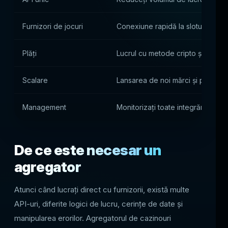
Furnizori de jocuri
Conexiune rapidă la sloturi, jocuri
Plăți
Lucrul cu metode cripto și fiat
Scalare
Lansarea de noi mărci și piețe
Management
Monitorizați toate integrările într
De ce este necesar un
agregator
Atunci când lucrați direct cu furnizorii, există multe
API-uri, diferite logici de lucru, cerințe de date și
manipularea erorilor. Agregatorul de cazinouri