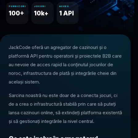
FURNIZORI
JOCURI
ACCES
100+
10k+
1 API
JackCode oferă un agregator de cazinouri și o
platformă API pentru operatorii și proiectele B2B care
au nevoie de acces rapid la conținutul jocurilor de
noroc, infrastructura de plată și integrările cheie din
același sistem.
Sarcina noastră nu este doar de a conecta jocuri, ci
de a crea o infrastructură stabilă prin care să puteți
lansa cazinouri online, să extindeți platforma existentă
și să gestionați integrările la nivel central.