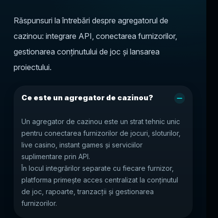
Răspunsuri la întrebări despre agregatorul de
cazinou: integrare API, conectarea furnizorilor,
gestionarea conținutului de joc și lansarea
proiectului.
Ce este un agregator de cazinou?
Un agregator de cazinou este un strat tehnic unic
pentru conectarea furnizorilor de jocuri, sloturilor,
live casino, instant games și serviciilor
suplimentare prin API.
În locul integrărilor separate cu fiecare furnizor,
platforma primește acces centralizat la conținutul
de joc, rapoarte, tranzacții și gestionarea
furnizorilor.