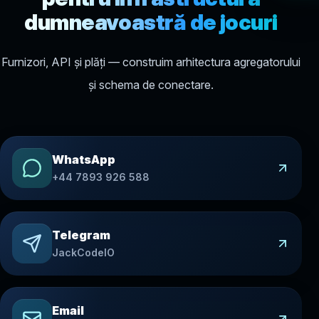
dumneavoastră de jocuri
Furnizori, API și plăți — construim arhitectura agregatorului
și schema de conectare.
WhatsApp
+44 7893 926 588
Telegram
JackCodeIO
Email