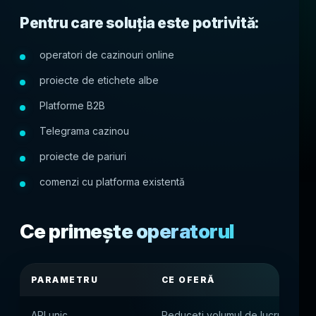
Pentru care soluția este potrivită:
operatori de cazinouri online
proiecte de etichete albe
Platforme B2B
Telegrama cazinou
proiecte de pariuri
comenzi cu platforma existentă
Ce primește operatorul
PARAMETRU
CE OFERĂ
API unic
Reduceţi volumul de lucru pentru