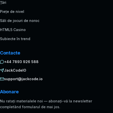
Țări
Piețe de nivel
Săli de jocuri de noroc
HTML5 Casino
Subiecte în trend
Contacte
+44 7893 926 588
JackCodeIO
support@jackcode.io
Abonare
Nu ratați materialele noi — abonați-vă la newsletter
completând formularul de mai jos.