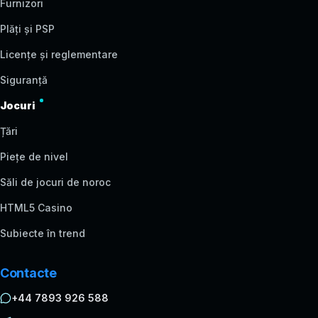
Furnizori
Plăți și PSP
Licențe și reglementare
Siguranță
Jocuri
Țări
Piețe de nivel
Săli de jocuri de noroc
HTML5 Casino
Subiecte în trend
Contacte
+44 7893 926 588