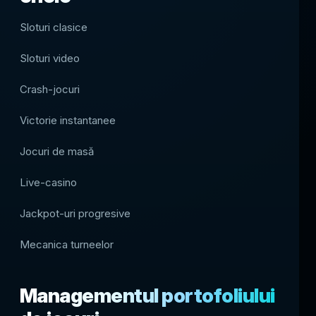
Sloturi clasice
Sloturi video
Crash-jocuri
Victorie instantanee
Jocuri de masă
Live-casino
Jackpot-uri progresive
Mecanica turneelor
Managementul portofoliului