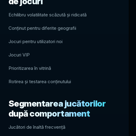
de jocuri
Echilibru volatilitate scăzută și ridicată
Conținut pentru diferite geografii
Jocuri pentru utilizatori noi
Jocuri VIP
Prioritizarea în vitrină
Rotirea și testarea conținutului
Segmentarea jucătorilor
după comportament
Jucători de înaltă frecvență