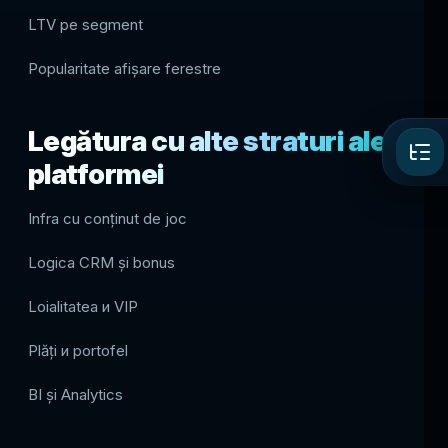
LTV pe segment
Popularitate afișare ferestre
Legătura cu alte straturi ale
platformei
Infra cu conținut de joc
Logica CRM și bonus
Loialitatea и VIP
Plăți и portofel
BI și Analytics