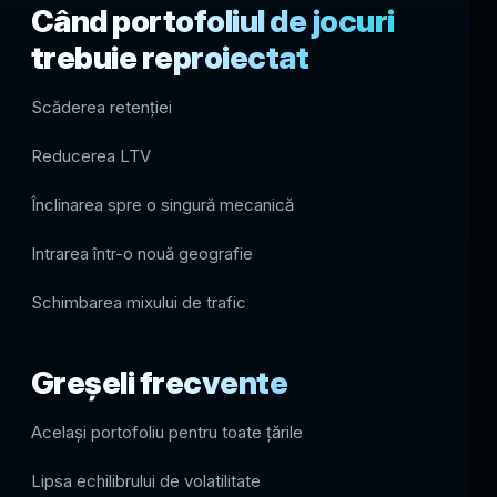
Când portofoliul de jocuri
trebuie reproiectat
Scăderea retenției
Reducerea LTV
Înclinarea spre o singură mecanică
Intrarea într-o nouă geografie
Schimbarea mixului de trafic
Greșeli frecvente
Același portofoliu pentru toate țările
Lipsa echilibrului de volatilitate