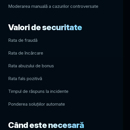
Moderarea manuală a cazurilor controversate
Valori de securitate
Rata de fraudă
Rata de încărcare
Rata abuzului de bonus
Rata fals pozitivă
Timpul de răspuns la incidente
Ponderea soluțiilor automate
Când este necesară