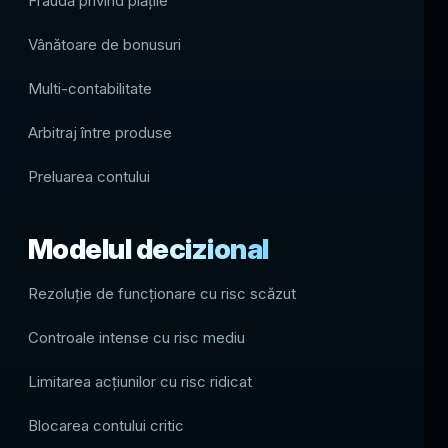
Fraudă privind plățile
Vânătoare de bonusuri
Multi-contabilitate
Arbitraj între produse
Preluarea contului
Modelul decizional
Rezoluție de funcționare cu risc scăzut
Controale intense cu risc mediu
Limitarea acțiunilor cu risc ridicat
Blocarea contului critic