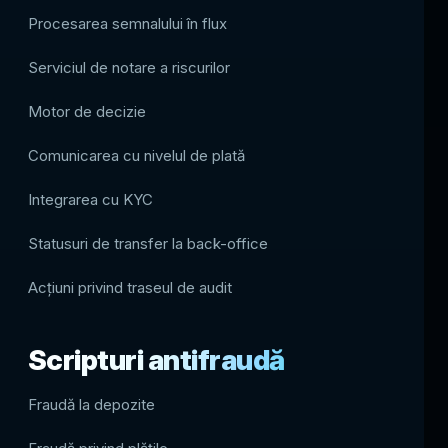
Procesarea semnalului în flux
Serviciul de notare a riscurilor
Motor de decizie
Comunicarea cu nivelul de plată
Integrarea cu KYC
Statusuri de transfer la back-office
Acțiuni privind traseul de audit
Scripturi antifraudă
Fraudă la depozite