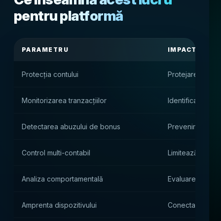
pentru platformă
PARAMETRU
IMPACT PRAC
Protecția contului
Protejarea echilib
Monitorizarea tranzacțiilor
Identificarea tra
Detectarea abuzului de bonus
Prevenirea abuz
Control multi-contabil
Limitează duplic
Analiza comportamentală
Evaluarea riscuril
Amprenta dispozitivului
Conectarea contu