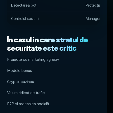
Detectarea bot
Protecția campa
Controlul sesiunii
Managementul act
În cazul în care stratul de
securitate este critic
Proiecte cu marketing agresiv
Modele bonus
Crypto-cazinou
Volum ridicat de trafic
P2P și mecanica socială