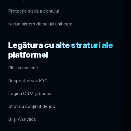
Protecție slabă a contului
Niciun sistem de soluţii unificate
Legătura cu alte straturi ale
platformei
Plăți și casierie
Respectarea и KYC
Logica CRM și bonus
Strat cu conţinut de joc
BI și Analytics