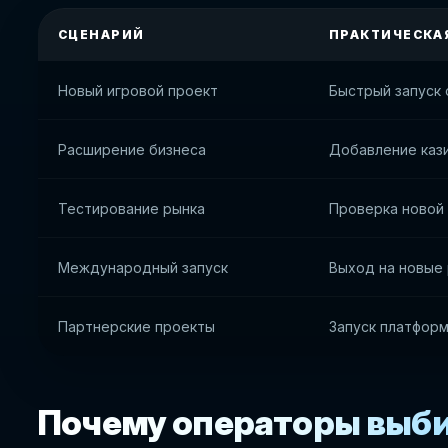
СЦЕНАРИЙ
ПРАКТИЧЕСКА
Новый игровой проект
Быстрый запуск 
Расширение бизнеса
Добавление каз
Тестирование рынка
Проверка новой
Международный запуск
Выход на новые
Партнерские проекты
Запуск платфор
Почему операторы выби