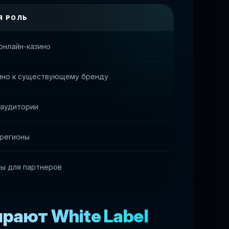
Я РОЛЬ
онлайн-казино
ино к существующему бренду
 аудитории
 регионы
мы для партнеров
рают White Label