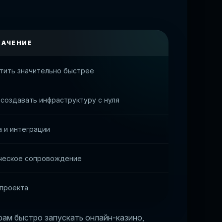
НАЧЕНИЕ
тить значительно быстрее
создавать инфраструктуру с нуля
а и интеграции
ическое сопровождение
проекта
рам быстро запускать онлайн-казино,