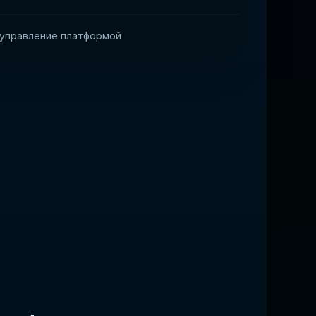
 управление платформой