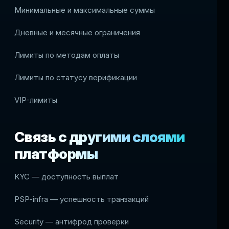
Минимальные и максимальные суммы
Дневные и месячные ограничения
Лимиты по методам оплаты
Лимиты по статусу верификации
VIP-лимиты
Связь с другими слоями
платформы
KYC — доступность выплат
PSP-infra — успешность транзакций
Security — антифрод проверки