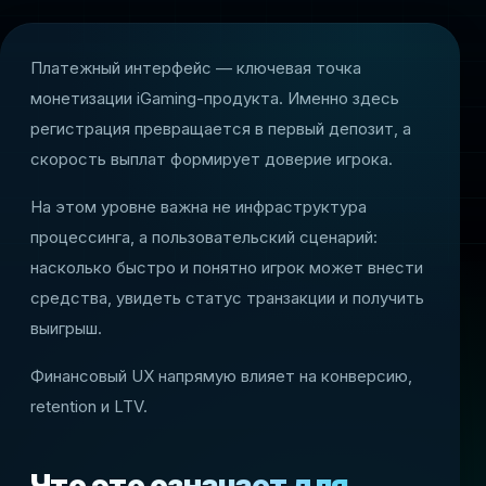
Платежный интерфейс — ключевая точка
монетизации iGaming-продукта. Именно здесь
регистрация превращается в первый депозит, а
скорость выплат формирует доверие игрока.
На этом уровне важна не инфраструктура
процессинга, а пользовательский сценарий:
насколько быстро и понятно игрок может внести
средства, увидеть статус транзакции и получить
выигрыш.
Финансовый UX напрямую влияет на конверсию,
retention и LTV.
Что это означает для