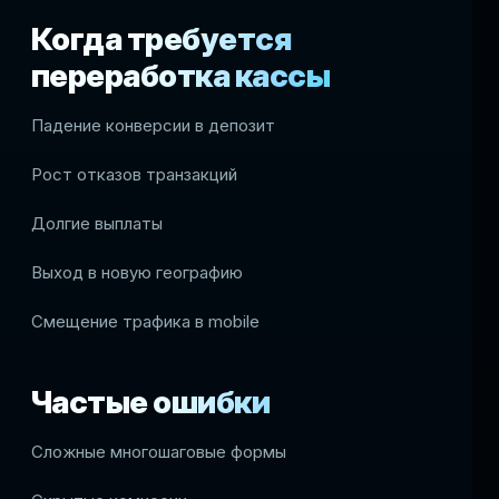
Когда требуется
переработка кассы
Падение конверсии в депозит
Рост отказов транзакций
Долгие выплаты
Выход в новую географию
Смещение трафика в mobile
Частые ошибки
Сложные многошаговые формы