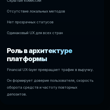
Скрытые комиссии
Отсутствие локальных методов
Нет прозрачных статусов
Одинаковый UX для всех стран
Роль в архитектуре
платформы
Financial UX-layer превращает трафик в выручку.
Он формирует доверие пользователя, скорость
оборота средств и частоту повторных
депозитов.