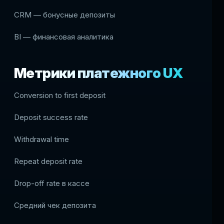
CRM — бонусные депозиты
BI — финансовая аналитика
Метрики платежного UX
Conversion to first deposit
Deposit success rate
Withdrawal time
Repeat deposit rate
Drop-off rate в кассе
Средний чек депозита