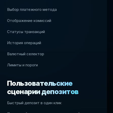
Выбор платежного метода
Отображение комиссий
Статусы транзакций
История операций
Валютный селектор
Лимиты и пороги
Пользовательские
сценарии депозитов
Быстрый депозит в один клик