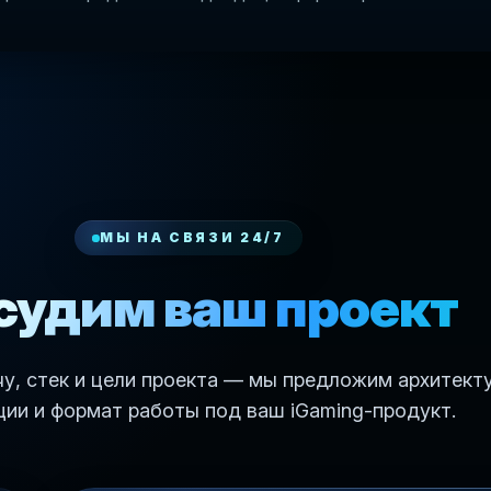
МЫ НА СВЯЗИ 24/7
судим ваш проект
у, стек и цели проекта — мы предложим архитекту
ции и формат работы под ваш iGaming-продукт.