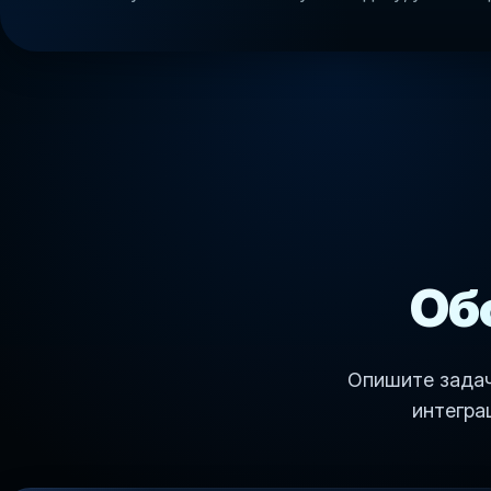
Об
Опишите задач
интегра