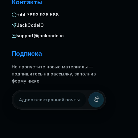
Контакты
+44 7893 926 588
JackCodeIO
support@jackcode.io
Подписка
Не пропустите новые материалы —
подпишитесь на рассылку, заполнив
форму ниже.
Адрес электронной почты