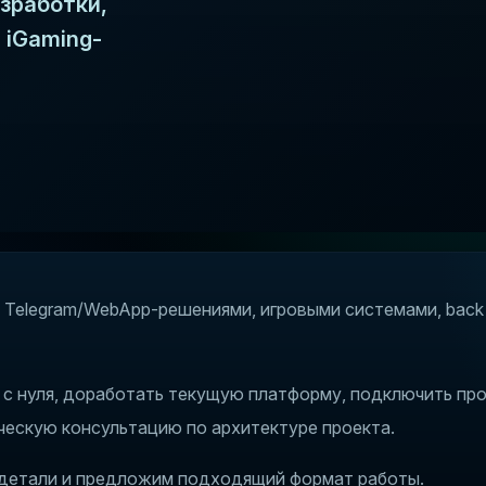
зработки,
 iGaming-
, Telegram/WebApp-решениями, игровыми системами, back 
 с нуля, доработать текущую платформу, подключить про
ческую консультацию по архитектуре проекта.
м детали и предложим подходящий формат работы.