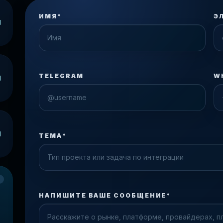
ИМЯ*
Э
TELEGRAM
W
ТЕМА*
Check the form fields
Please fix the highlighted fields.
НАПИШИТЕ ВАШЕ СООБЩЕНИЕ*