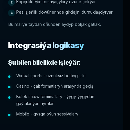
Köpçülikleýin tomaşaçylary özüne çekýär
Pes işjeňlik döwürlerinde girdejini durnuklaşdyrýar
Bu maliýe taýdan öňünden aýdyp boljak gatlak.
Integrasiýa logikasy
Şu bilen bilelikde işleýär:
Wirtual sports - üznüksiz betting-sikl
Casino - çalt formatlaryň arasynda geçiş
Bölek satuw terminallary - ýygy-ýygydan
gaýtalanýan nyrhlar
Mobile - gysga oýun sessiýalary