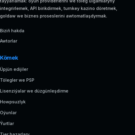
taýýarlamak: oýun providerlerini we töleg ulgamlaryny
integrirlemek, API birikdirmek, turnkey kazino döretmek,
goldaw we biznes proseslerini awtomatlaşdyrmak.
Biziň hakda
Awtorlar
Kömek
Üpjün edijiler
Tölegler we PSP
Lisenziýalar we düzgünleşdirme
Howpsuzlyk
Oýunlar
Ýurtlar
Tier bazarlary