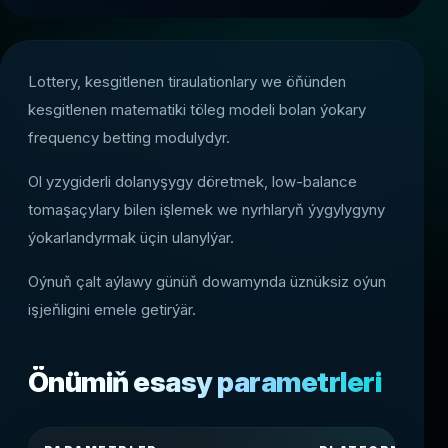
Lottery, kesgitlenen tiraulationlary we öňünden
kesgitlenen matematiki töleg modeli bolan ýokary
frequency betting modulydyr.
Ol yzygiderli dolanyşygy döretmek, low-balance
tomaşaçylary bilen işlemek we nyrhlaryň ýygylygyny
ýokarlandyrmak üçin ulanylýar.
Oýnuň çalt aýlawy günüň dowamynda üznüksiz oýun
işjeňligini emele getirýär.
Önümiň esasy parametrleri