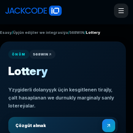
/
/
/
Esasy
Üpjün edijiler we integrasiýa
568WIN
Lottery
568WIN
ÖNÜM
Lottery
Yzygiderli dolanyşyk üçin kesgitlenen tirajly,
çalt hasaplanan we durnukly marginaly sanly
lotereýalar.
Çözgüt almak