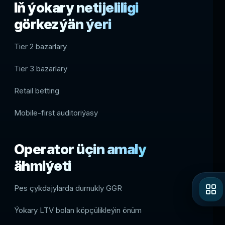
Iň ýokary netijeliligi
görkezýän ýeri
Tier 2 bazarlary
Tier 3 bazarlary
Retail betting
Mobile-first auditoriýasy
Operator üçin amaly
ähmiýeti
Pes çykdajylarda durnukly GGR
Ýokary LTV bolan köpçülikleýin önüm