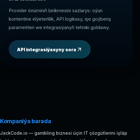
Provider önüminiň birikmesini sazlarys: oýun
kontentine elýeterlilik, API logikasy, işe goýberiş
parametrleri we integrasiýanyň tehniki goldawy.
API integrasiýasyny sora
Kompaniýa barada
JackCode.io — gambling biznesi üçin IT çözgütlerini işläp