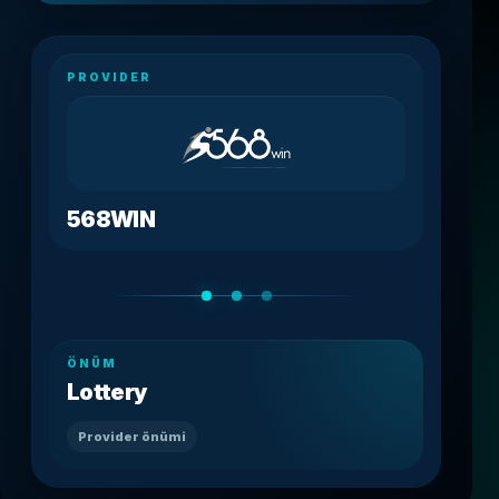
PROVIDER
568WIN
ÖNÜM
Lottery
Provider önümi