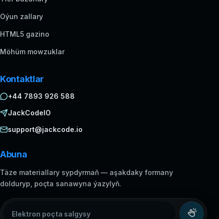
Oýun zallary
HTML5 gazino
Möhüm mowzuklar
Kontaktlar
+44 7893 926 588
JackCodeIO
support@jackcode.io
Abuna
Täze materiallary sypdyrmaň — aşakdaky formany
dolduryp, poçta sanawyna ýazylyň.
Elektron poçta salgysy