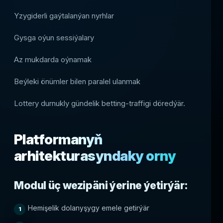
Yzygiderli gaýtalanýan nyrhlar
Gysga oýun sessiýalary
Az mukdarda oýnamak
Beýleki önümler bilen paralel ulanmak
Lottery durnukly gündelik betting-traffigi döredýär.
Platformanyň
arhitekturasyndaky orny
Modul üç wezipäni ýerine ýetirýär:
Hemişelik dolanyşygy emele getirýär