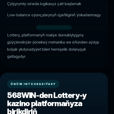
Çylşyrymly söwda logikasyz çalt başlamak
Low-balance oýunçylarynyň işjeňliginiň ýokarlanmagy
Lottery, platformanyň maliýe durnuklylygyny
güýçlendirýän ýönekeý mehanika we öňünden aýdyp
boljak ykdysadyýet bilen hemişelik dolanyşyk
gatlagydyr.
ÖNÜM INTEGRASIÝASY
568WIN-den Lottery-y
kazino platformaňyza
birikdiriň