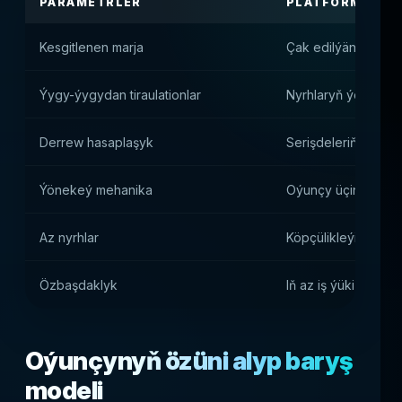
PARAMETRLER
PLATFORMA ÜÇI
Kesgitlenen marja
Çak edilýän girdeji
Ýygy-ýygydan tiraulationlar
Nyrhlaryň ýokary ý
Derrew hasaplaşyk
Serişdeleriň dolan
Ýönekeý mehanika
Oýunçy üçin pes gir
Az nyrhlar
Köpçülikleýin diňleý
Özbaşdaklyk
Iň az iş ýüki
Oýunçynyň özüni alyp baryş
modeli