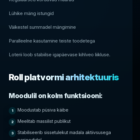
Lühike mäng istungid
Väikestel summadel mängimine
Paralleelne kasutamine teiste toodetega
Loterii loob stabiilse igapäevase kihlveo liikluse.
Roll platvormi arhitektuuris
Moodulil on kolm funktsiooni:
Moodustab püsiva käibe
Meelitab massilist publikut
Stabiliseerib sissetulekut madala aktiivsusega
perioodidel