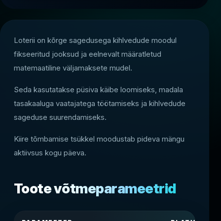
Loterii on kõrge sagedusega kihlvedude moodul
fikseeritud jooksud ja eelnevalt määratletud
matemaatiline väljamaksete mudel.
Seda kasutatakse püsiva käibe loomiseks, madala
tasakaaluga vaatajatega töötamiseks ja kihlvedude
sageduse suurendamiseks.
Kiire tõmbamise tsükkel moodustab pideva mängu
aktiivsus kogu päeva.
Toote võtmeparameetrid