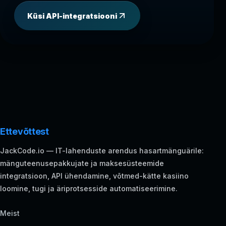
Küsi API-integratsiooni
Ettevõttest
JackCode.io — IT-lahenduste arendus hasartmänguärile:
mänguteenusepakkujate ja maksesüsteemide
integratsioon, API ühendamine, võtmed-kätte kasiino
loomine, tugi ja äriprotsesside automatiseerimine.
Meist