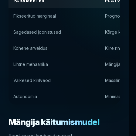
PARAMEETER
PLATVORMI 
Fikseeritud marginaal
Prognoositav tu
Sagedased joonistused
Kõrge kihlveo
Kohene arveldus
Kiire ringlusse
Lihtne mehaanika
Mängija madal 
Väikesed kihlveod
Massiline publi
Autonoomia
Minimaalne tö
Mängija käitumismudel
Regulaarsed korduvad määrad