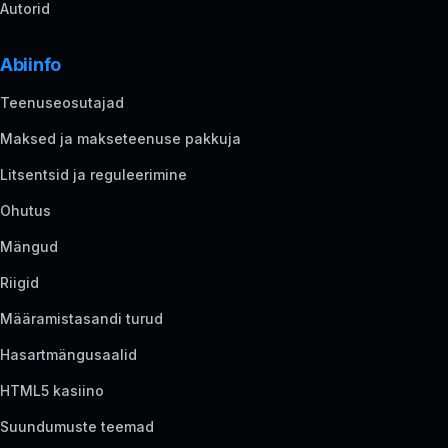
Autorid
Abiinfo
Teenuseosutajad
Maksed ja makseteenuse pakkuja
Litsentsid ja reguleerimine
Ohutus
Mängud
Riigid
Määramistasandi turud
Hasartmängusaalid
HTML5 kasiino
Suundumuste teemad