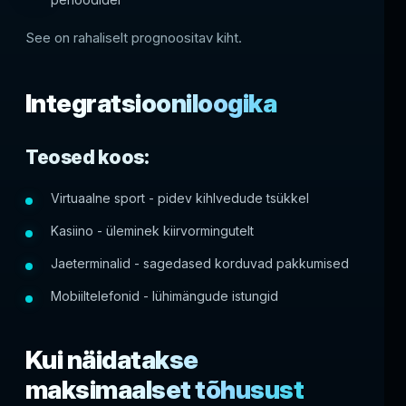
See on rahaliselt prognoositav kiht.
Integratsiooniloogika
Teosed koos:
Virtuaalne sport - pidev kihlvedude tsükkel
Kasiino - üleminek kiirvormingutelt
Jaeterminalid - sagedased korduvad pakkumised
Mobiiltelefonid - lühimängude istungid
Kui näidatakse
maksimaalset tõhusust