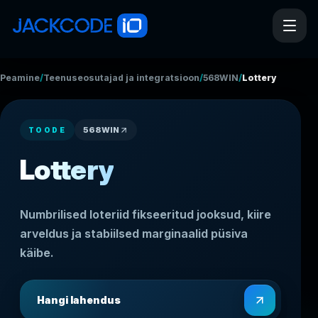
/
/
/
Peamine
Teenuseosutajad ja integratsioonid
568WIN
Lottery
568WIN
TOODE
Lottery
Numbrilised loteriid fikseeritud jooksud, kiire
arveldus ja stabiilsed marginaalid püsiva
käibe.
Hangi lahendus