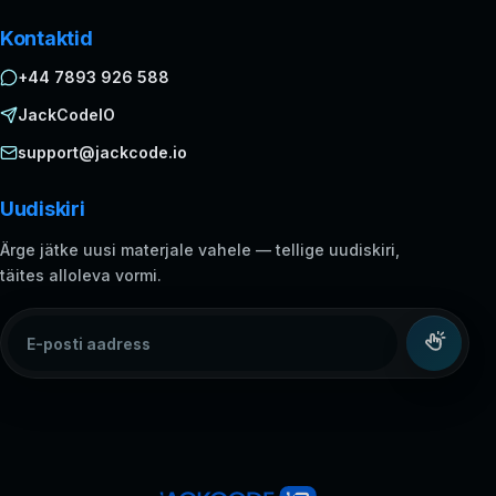
Kontaktid
+44 7893 926 588
JackCodeIO
support@jackcode.io
Uudiskiri
Ärge jätke uusi materjale vahele — tellige uudiskiri,
täites alloleva vormi.
E-posti aadress