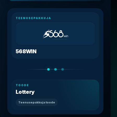
TEENUSEPAKKUJA
568WIN
TOODE
Lottery
Teenusepakkuja toode