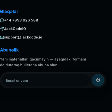
Əlaqələr
+44 7893 926 588
JackCodeIO
support@jackcode.io
Abunəlik
Yeni materialları qaçırmayın — aşağıdakı formanı
dolduraraq bülletenə abunə olun.
Email ünvanı