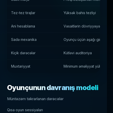
Tez-tez tirajlar
Yüksək bahis tezliyi
Ani hesablama
Vəsaitlərin dövriyyəyə sürətli 
Sadə mexanika
Oyunçu üçün aşağı giriş hədd
Kiçik dərəcələr
Kütləvi auditoriya
Muxtariyyət
Minimum əməliyyat yükü
Oyunçunun davranış modeli
Müntəzəm təkrarlanan dərəcələr
Qısa oyun sessiyaları