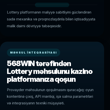
Lottery platformanın maliyyə sabitliyini gücləndirən
sadə mexanika və proqnozlaşdırıla bilən iqtisadiyyata
malik daimi dövriyyə təbəqəsidir.
MƏHSUL INTEQRASIYASI
568WIN tərəfindən
Lottery məhsulunu kazino
platformanıza qoşun
Provayder məhsulunun qoşulmasını quracağıq: oyun
kontentinə çıxış, API məntiqi, işə salma parametrləri
və inteqrasiyanın texniki müşayiəti.