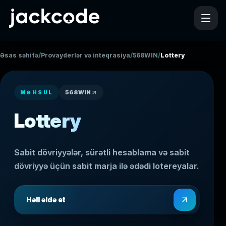
/
/
/
Əsas səhifə
Provayderlər və inteqrasiya
568WIN
Lottery
568WIN
MƏHSUL
Lottery
Sabit dövriyyələr, sürətli hesablama və sabit
dövriyyə üçün sabit marja ilə ədədi lotereyalar.
Həll əldə et