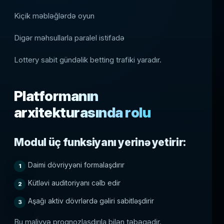
Kiçik məbləğlərdə oyun
Digər məhsullarla paralel istifadə
Lottery sabit gündəlik betting trafiki yaradır.
Platformanın
arxitekturasında rolu
Modul üç funksiyanı yerinə yetirir:
Daimi dövriyyəni formalaşdırır
Kütləvi auditoriyanı cəlb edir
Aşağı aktiv dövrlərdə gəliri sabitləşdirir
Bu maliyyə proqnozlaşdırıla bilən təbəqədir.