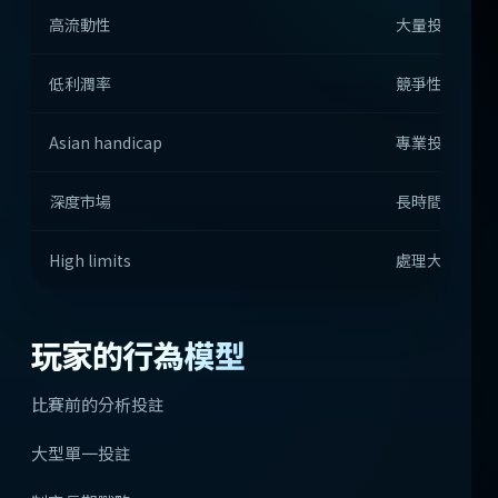
高流動性
大量投註
低利潤率
競爭性系數
Asian handicap
專業投註模型
深度市場
長時間的用戶
High limits
處理大型資產
玩家的行為模型
比賽前的分析投註
大型單一投註