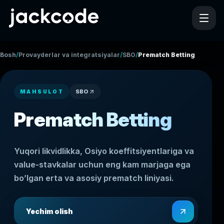
/
/
/
Bosh
Provayderlar va integratsiyalar
SBO
Prematch Betting
SBO
MAHSULOT
Prematch Betting
Yuqori likvidlikka, Osiyo koeffitsiyentlariga va
value-stavkalar uchun eng kam marjaga ega
bo’lgan erta va asosiy prematch liniyasi.
Yechim olish