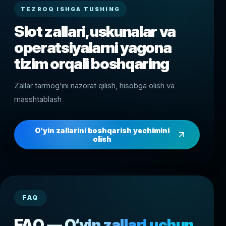
TEZROQ ISHGA TUSHING
Slot zallari, uskunalar va
operatsiyalarni yagona
tizim orqali boshqaring
Zallar tarmog‘ini nazorat qilish, hisobga olish va
masshtablash
O‘yin zallarini boshqarish yechimini
olish
FAQ
FAQ — O‘yin zallari uchun