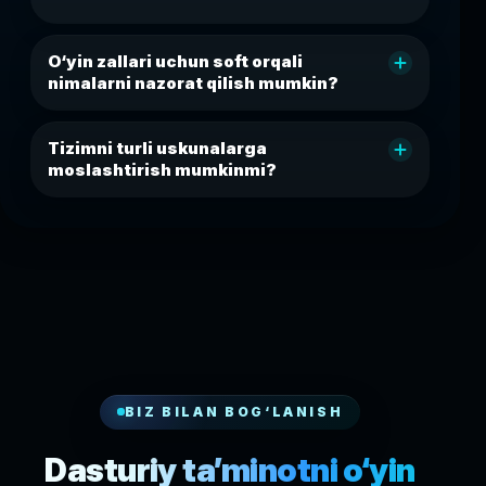
O‘yin zallari uchun soft orqali
nimalarni nazorat qilish mumkin?
Tizimni turli uskunalarga
moslashtirish mumkinmi?
BIZ BILAN BOG‘LANISH
Dasturiy ta’minotni o‘yin