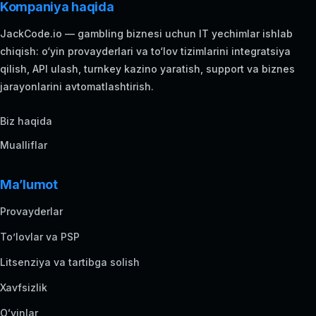
Kompaniya haqida
JackCode.io — gambling biznesi uchun IT yechimlar ishlab
chiqish: o‘yin provayderlari va to‘lov tizimlarini integratsiya
qilish, API ulash, turnkey kazino yaratish, support va biznes
jarayonlarini avtomatlashtirish.
Biz haqida
Mualliflar
Ma’lumot
Provayderlar
To’lovlar va PSP
Litsenziya va tartibga solish
Xavfsizlik
Oʻyinlar