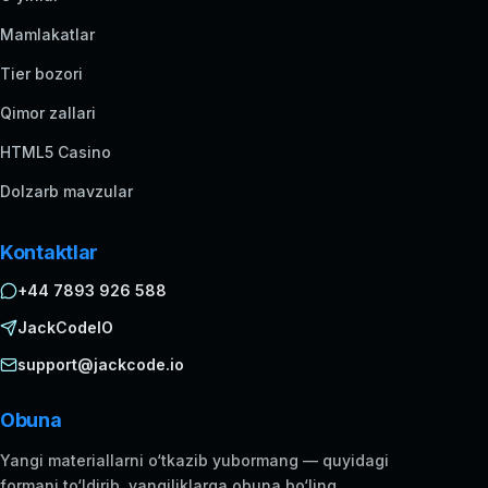
Mamlakatlar
Tier bozori
Qimor zallari
HTML5 Casino
Dolzarb mavzular
Kontaktlar
+44 7893 926 588
JackCodeIO
support@jackcode.io
Obuna
Yangi materiallarni o‘tkazib yubormang — quyidagi
formani to‘ldirib, yangiliklarga obuna bo‘ling.