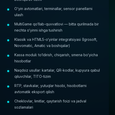
O‘yin avtomatlari, terminallar, sensor panellarni
ulash
MultiGame qo‘llab-quvvatlovi — bitta qurilmada bir
nechta o‘yinni ishga tushirish
Klassik va HTML5-o‘yinlar integratsiyasi (Igrosoft,
Novomatic, Amatic va boshqalar)
Kassa moduli: to‘ldirish, chiqarish, smena bo‘yicha
hisobotlar
Naqdsiz usullar: kartalar, QR-kodlar, kupyura qabul
qiluvchilar, TITO-tizim
RTP, stavkalar, yutuqlar hisobi, hisobotlarni
avtomatik eksport qilish
Cheklovlar, limitlar, qaytarish foizi va jadval
sozlamalari