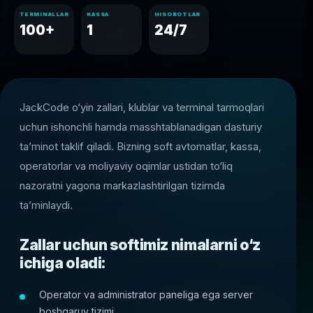
TERMINALLAR
KASSA
HISOBOTLAR
100+
1
24/7
JackCode o‘yin zallari, klublar va terminal tarmoqlari
uchun ishonchli hamda masshtablanadigan dasturiy
ta’minot taklif qiladi. Bizning soft avtomatlar, kassa,
operatorlar va moliyaviy oqimlar ustidan to‘liq
nazoratni yagona markazlashtirilgan tizimda
ta’minlaydi.
Zallar uchun softimiz nimalarni o‘z
ichiga oladi:
Operator va administrator paneliga ega server
boshqaruv tizimi