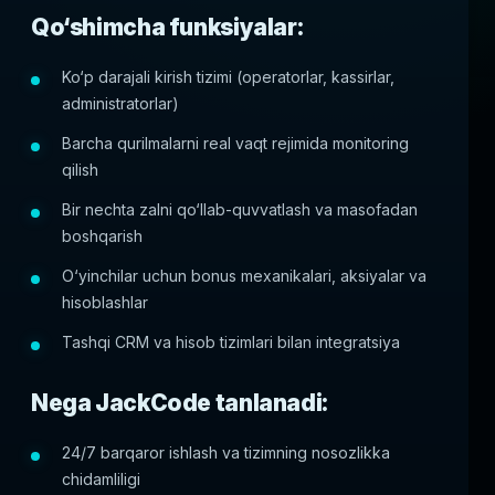
Qo‘shimcha funksiyalar:
Ko‘p darajali kirish tizimi (operatorlar, kassirlar,
administratorlar)
Barcha qurilmalarni real vaqt rejimida monitoring
qilish
Bir nechta zalni qo‘llab-quvvatlash va masofadan
boshqarish
O‘yinchilar uchun bonus mexanikalari, aksiyalar va
hisoblashlar
Tashqi CRM va hisob tizimlari bilan integratsiya
Nega JackCode tanlanadi:
24/7 barqaror ishlash va tizimning nosozlikka
chidamliligi