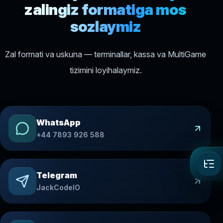
zalingiz formatiga mos
sozlaymiz
Zal formati va uskuna — terminallar, kassa va MultiGame
tizimini loyihalaymiz.
WhatsApp
+44 7893 926 588
Telegram
JackCodeIO