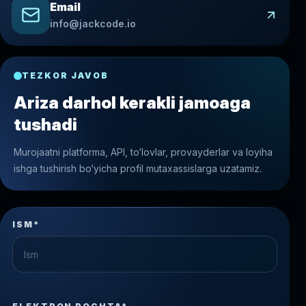
Email
info@jackcode.io
TEZKOR JAVOB
Ariza darhol kerakli jamoaga
tushadi
Murojaatni platforma, API, to‘lovlar, provayderlar va loyiha
ishga tushirish bo‘yicha profil mutaxassislarga uzatamiz.
ISM*