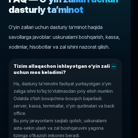
dasturiy ta’minot
O‘yin zallari uchun dasturiy ta’minot haqida
savollarga javoblar: uskunalarni boshqarish, kassa,
xodimlar, hisobotlar va zal ishini nazorat qilish.
Tizim allaqachon ishlayotgan o‘yin zali
uchun mos keladimi?
Ha, dasturiy ta’minotni faoliyat yuritayotgan o‘yin
zaliga ishni to‘liq to‘xtatmasdan joriy etish mumkin.
Odatda o‘tish bosqichma-bosqich bajariladi:
server, kassa, terminallar, o‘yin qurilmalari va back
office.
Bu joriy jarayonlarni saqlab qolish, uskunalarni
asta-sekin ulash va zal boshqaruvini yagona
tizimga o‘tkazish imkonini beradi.