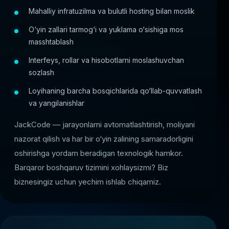
Mahalliy infratuzilma va bulutli hosting bilan moslik
O‘yin zallari tarmog‘i va yuklama o‘sishiga mos
masshtablash
Interfeys, rollar va hisobotlarni moslashuvchan
sozlash
Loyihaning barcha bosqichlarida qo‘llab-quvvatlash
va yangilanishlar
JackCode — jarayonlarni avtomatlashtirish, moliyani
nazorat qilish va har bir o‘yin zalining samaradorligini
oshirishga yordam beradigan texnologik hamkor.
Barqaror boshqaruv tizimini xohlaysizmi? Biz
biznesingiz uchun yechim ishlab chiqamiz.