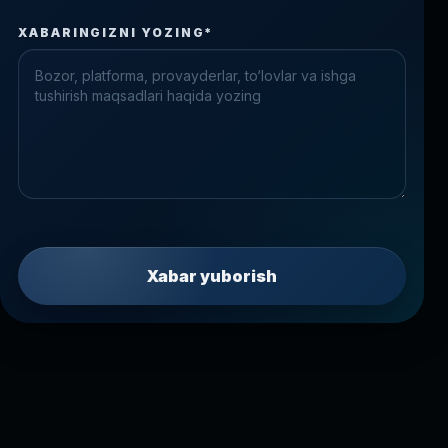
Check the form fields
XABARINGIZNI YOZING*
Please fix the highlighted fields.
Xabar yuborish