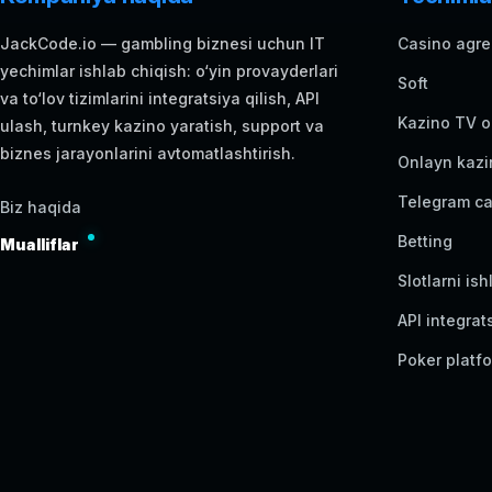
JackCode.io — gambling biznesi uchun IT
Casino agre
yechimlar ishlab chiqish: o‘yin provayderlari
Soft
va to‘lov tizimlarini integratsiya qilish, API
Kazino TV o’
ulash, turnkey kazino yaratish, support va
biznes jarayonlarini avtomatlashtirish.
Onlayn kazi
Telegram c
Biz haqida
Betting
Mualliflar
Slotlarni is
API integrat
Poker platf