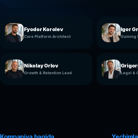
Fyodor Korolev
Igor G
Core Platform Architect
Gaming S
Nikolay Orlov
Grigor
Growth & Retention Lead
Legal & 
Kompaniya haqida
Yechimla