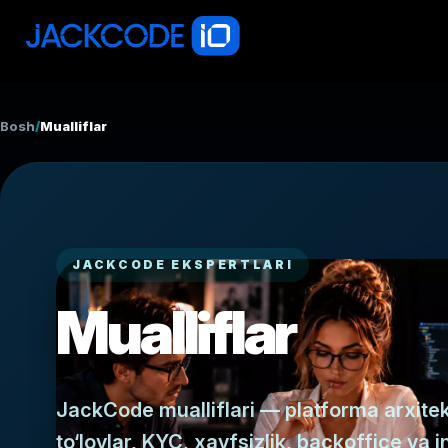
Bosh
/
Mualliflar
JACKCODE EKSPERTLARI
Mualliflar
JackCode mualliflari — platforma arxitek
to‘lovlar, KYC, xavfsizlik, backoffice va i