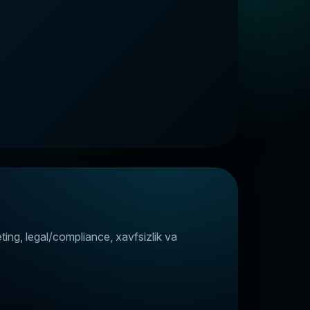
eting, legal/compliance, xavfsizlik va