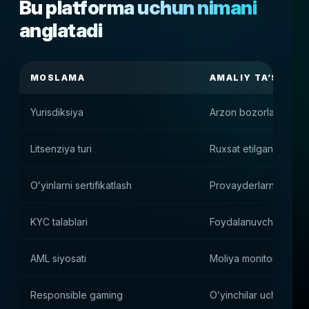
Bu platforma uchun nimani
anglatadi
MOSLAMA
AMALIY TA’SIR
Yurisdiksiya
Arzon bozorlar va che
Litsenziya turi
Ruxsat etilgan mahsulo
Oʻyinlarni sertifikatlash
Provayderlarni ulash 
KYC talablari
Foydalanuvchilarni tek
AML siyosati
Moliya monitoringi
Responsible gaming
Oʻyinchilar uchun che