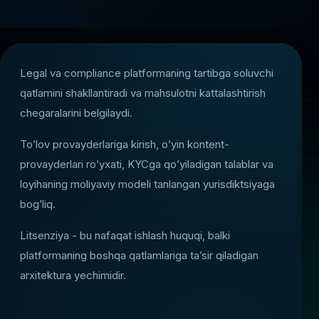
Legal va compliance platformaning tartibga soluvchi
qatlamini shakllantiradi va mahsulotni kattalashtirish
chegaralarini belgilaydi.
To’lov provayderlariga kirish, o’yin kontent-
provayderlari ro’yxati, KYCga qo’yiladigan talablar va
loyihaning moliyaviy modeli tanlangan yurisdiktsiyaga
bog’liq.
Litsenziya - bu nafaqat ishlash huquqi, balki
platformaning boshqa qatlamlariga taʼsir qiladigan
arxitektura yechimidir.