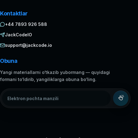
Kontaktlar
+44 7893 926 588
JackCodeIO
support@jackcode.io
Obuna
Yangi materiallarni o‘tkazib yubormang — quyidagi
formani to‘ldirib, yangiliklarga obuna bo‘ling.
Elektron pochta manzili