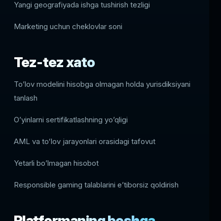
Yangi geografiyada ishga tushirish tezligi
Marketing uchun cheklovlar soni
Tez-tez xato
To’lov modelini hisobga olmagan holda yurisdiksiyani
tanlash
O’yinlarni sertifikatlashning yo’qligi
AML va toʻlov jarayonlari orasidagi tafovut
Yetarli bo’lmagan hisobot
Responsible gaming talablarini eʼtiborsiz qoldirish
Platformaning boshqa