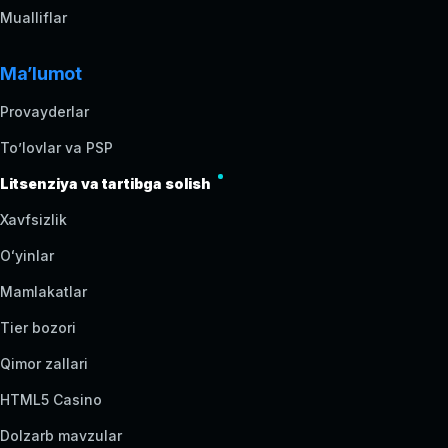
Mualliflar
Ma’lumot
Provayderlar
To’lovlar va PSP
Litsenziya va tartibga solish
Xavfsizlik
Oʻyinlar
Mamlakatlar
Tier bozori
Qimor zallari
HTML5 Casino
Dolzarb mavzular