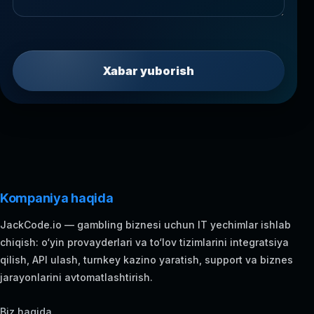
Xabar yuborish
Kompaniya haqida
JackCode.io — gambling biznesi uchun IT yechimlar ishlab
chiqish: o‘yin provayderlari va to‘lov tizimlarini integratsiya
qilish, API ulash, turnkey kazino yaratish, support va biznes
jarayonlarini avtomatlashtirish.
Biz haqida