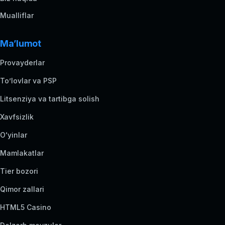
Mualliflar
Ma’lumot
Provayderlar
To’lovlar va PSP
Litsenziya va tartibga solish
Xavfsizlik
Oʻyinlar
Mamlakatlar
Tier bozori
Qimor zallari
HTML5 Casino