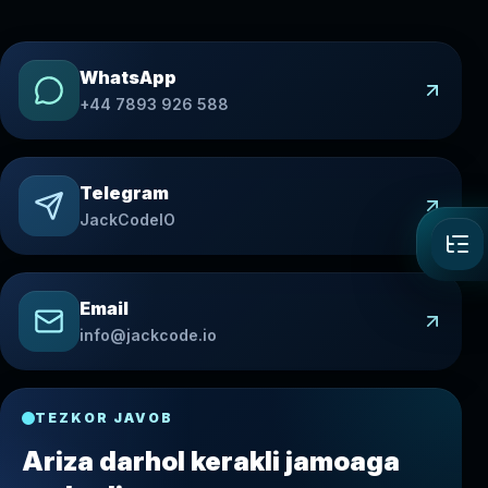
WhatsApp
+44 7893 926 588
Telegram
JackCodeIO
Email
info@jackcode.io
TEZKOR JAVOB
Ariza darhol kerakli jamoaga