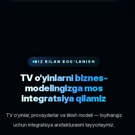
BIZ BILAN BOG‘LANISH
TV o‘yinlarni biznes-
modelingizga mos
integratsiya qilamiz
TV o‘yinlar, provayderlar va tikish modeli — loyihangiz
uchun integratsiya arxitekturasini tayyorlaymiz.