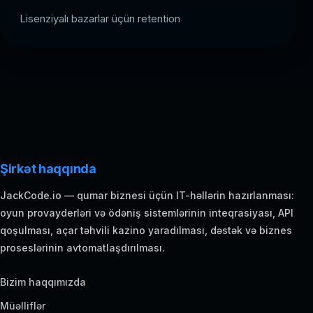
Lisenziyalı bazarlar üçün retention
Şirkət haqqında
JackCode.io — qumar biznesi üçün IT-həllərin hazırlanması:
oyun provayderləri və ödəniş sistemlərinin inteqrasiyası, API
qoşulması, açar təhvili kazino yaradılması, dəstək və biznes
proseslərinin avtomatlaşdırılması.
Bizim haqqımızda
Müəlliflər