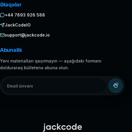
Əlaqələr
+44 7893 926 588
JackCodeIO
support@jackcode.io
Abunəlik
Yeni materialları qaçırmayın — aşağıdakı formanı
dolduraraq bülletenə abunə olun.
Email ünvanı