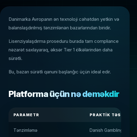
Danimarka Avropanın ən texnoloji cəhətdən yetkin və
balanslaşdırılmış tənzimlənən bazarlarından biridir.
Lisenziyalaşdırma proseduru burada tam compliance
nəzarət saxlayaraq, əksər Tier 1 ölkələrindən daha
sürətli.
Bu, bazarı sürətli qanuni başlanğıc üçün ideal edir.
Platforma üçün nə deməkdir
PARAMETR
PRAKTIK TƏSIR
Tənzimləmə
Danish Gambling Authori