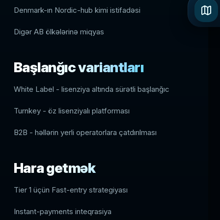
Denmark-ın Nordic-hub kimi istifadəsi
Digər AB ölkələrinə miqyas
Başlanğıc variantları
White Label - lisenziya altında sürətli başlanğıc
Turnkey - öz lisenziyalı platforması
B2B - həllərin yerli operatorlara çatdırılması
Hara getmək
Tier 1 üçün Fast-entry strategiyası
Instant-payments inteqrasiya