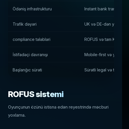
Ödəniş infrastrukturu
Instant bank transfers və
Trafik dəyəri
UK və DE-dən yüksək, l
compliance tələbləri
ROFUS və tam KYC ilə i
İstifadəçi davranışı
Mobile-first və yüksək r
Başlanğıc sürəti
Sürətli legal və texniki
ROFUS sistemi
Oyunçunun özünü istisna edən reyestrində məcburi
yoxlama.