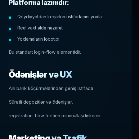
Platforma lazımdır:
Qeydiyyatdan keçərkən istifadəçini yoxla
Real vaxt əldə nəzarət
Yoxlamaların loqotipi
Bu standart login-flow elementidir.
Ödənişlər və UX
Ani bank köçürmələrindən geniş istifadə.
Sürətli depozitlər və ödənişlər.
registration-flow friction minimallaşdırılması.
Marketinq və Trafik