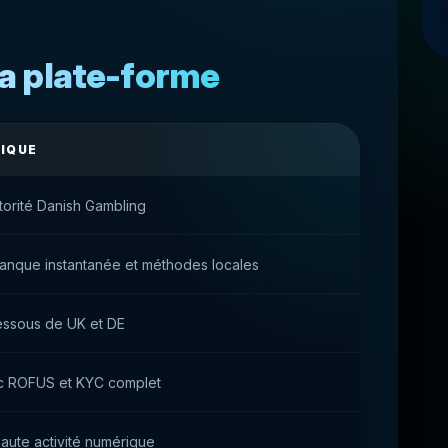
la plate-forme
TIQUE
torité Danish Gambling
banque instantanée et méthodes locales
essous de UK et DE
ec ROFUS et KYC complet
 haute activité numérique