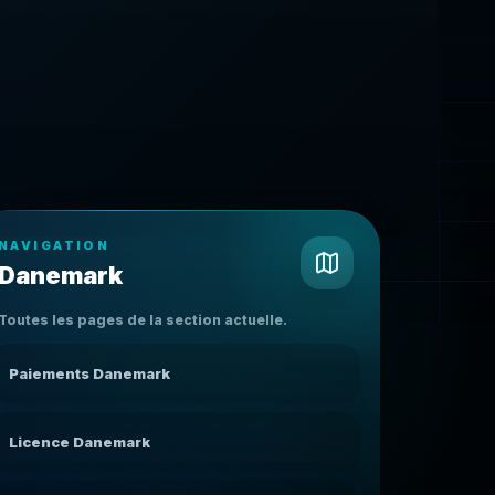
NAVIGATION
Danemark
Toutes les pages de la section actuelle.
Paiements Danemark
Licence Danemark