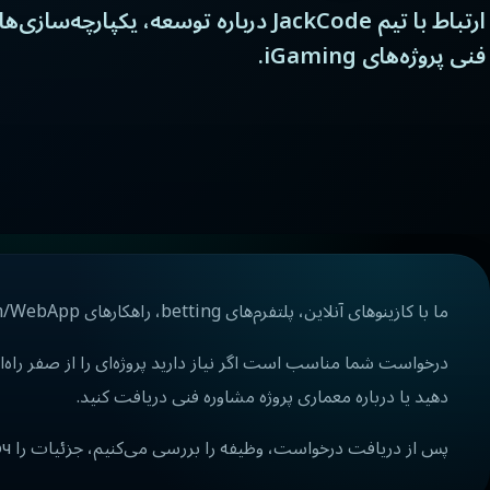
ارتباط با تیم JackCode درباره توسعه، یکپارچه‌س
فنی پروژه‌های iGaming.
ما با کازینوهای آنلاین، پلتفرم‌های betting، راهکارهای Telegram/WebApp، سیستم‌های بازی، back office، یکپارچه‌سازی‌های پرداخت، CRM، API و زیرساخت فنی کار می‌کنیم.
درخواست شما مناسب است اگر نیاز دارید پروژه‌ای را از صفر راه‌ان
دهید یا درباره معماری پروژه مشاوره فنی دریافت کنید.
پس از دریافت درخواست، وظیفه را بررسی می‌کنیم، جزئیات را уточیم می‌کنیم و فرمت همکاری مناسب را پیشنهاد می‌دهیم.