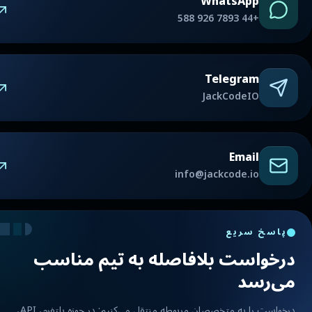
WhatsApp
+44 7893 926 588
Telegram
JackCodeIO
Email
info@jackcode.io
پاسخ سریع
درخواست بلافاصله به تیم مناسب
می‌رسد
درخواست را به متخصصان مربوطه منتقل می‌کنیم: در حوزه پلتفرم، API،