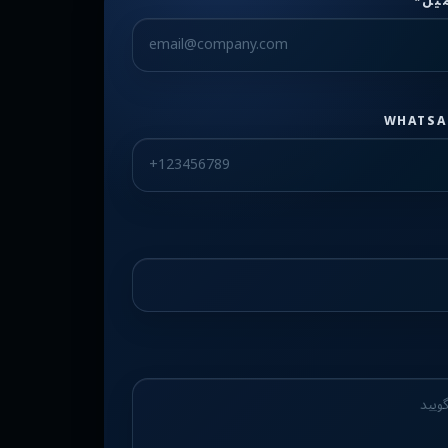
یل*
WHATSA