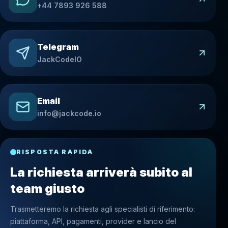
+44 7893 926 588
Telegram
JackCodeIO
Email
info@jackcode.io
RISPOSTA RAPIDA
La richiesta arriverà subito al
team giusto
Trasmetteremo la richiesta agli specialisti di riferimento:
piattaforma, API, pagamenti, provider e lancio del