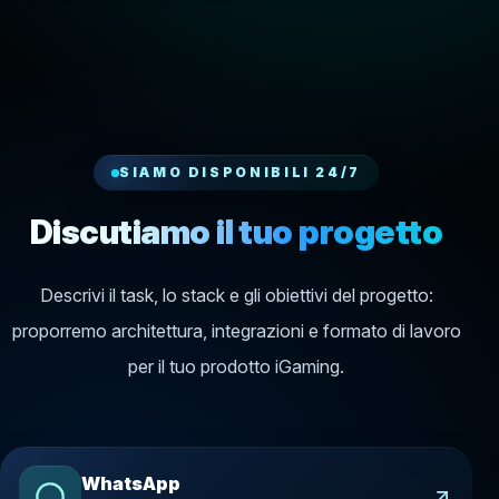
SIAMO DISPONIBILI 24/7
Discutiamo il tuo progetto
Descrivi il task, lo stack e gli obiettivi del progetto:
proporremo architettura, integrazioni e formato di lavoro
per il tuo prodotto iGaming.
WhatsApp