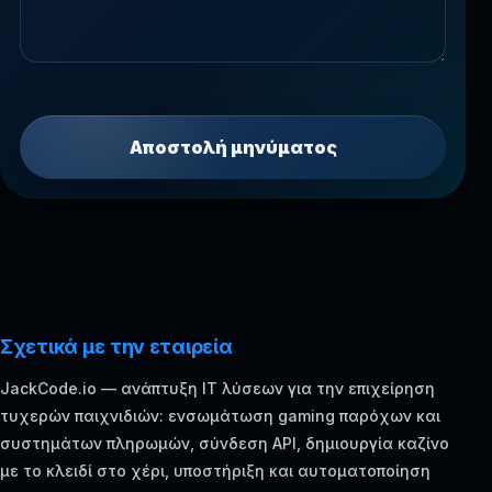
Αποστολή μηνύματος
Σχετικά με την εταιρεία
JackCode.io — ανάπτυξη IT λύσεων για την επιχείρηση
τυχερών παιχνιδιών: ενσωμάτωση gaming παρόχων και
συστημάτων πληρωμών, σύνδεση API, δημιουργία καζίνο
με το κλειδί στο χέρι, υποστήριξη και αυτοματοποίηση