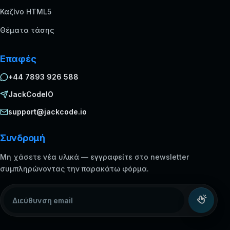
Καζίνο HTML5
Θέματα τάσης
Επαφές
+44 7893 926 588
JackCodeIO
support@jackcode.io
Συνδρομή
Μη χάσετε νέα υλικά — εγγραφείτε στο newsletter
συμπληρώνοντας την παρακάτω φόρμα.
Διεύθυνση email