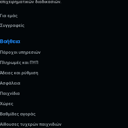
επιχειρηματικών διαδικασιών.
Για εμάς
Συγγραφείς
Βοήθεια
Πάροχοι υπηρεσιών
Πληρωμές και ΠΥΠ
Άδειες και ρύθμιση
Ασφάλεια
Παιχνίδια
Χώρες
Βαθμίδες αγοράς
Αίθουσες τυχερών παιχνιδιών