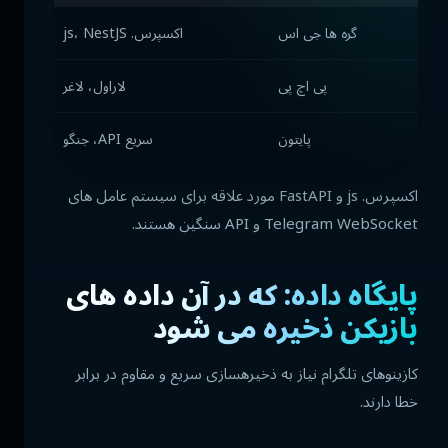
گره ها جی اس
اکسپرس. js، NestJS
پی اچ پی
لاراول، لاغر
پایتون
سریع API، جنگو
اکسپرس. js و FastAPI مورد علاقه برای سیستم عامل های
Telegram WebSocket و API سنگین هستند.
پایگاه داده: که در آن داده های
بازیکن ذخیره می شود
کازینوهای تلگرام نیاز به ذخیرهسازی سریع و مقاوم در برابر
خطا دارند.