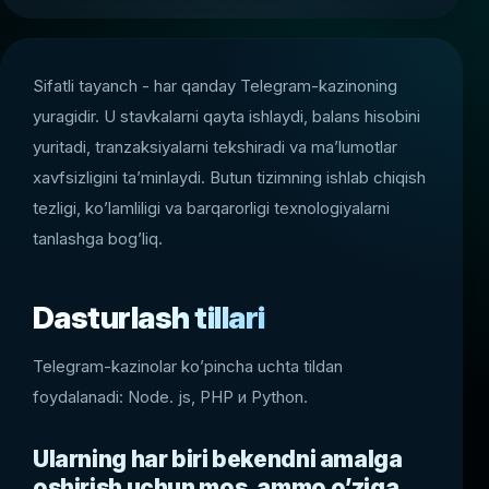
Sifatli tayanch - har qanday Telegram-kazinoning
yuragidir. U stavkalarni qayta ishlaydi, balans hisobini
yuritadi, tranzaksiyalarni tekshiradi va ma’lumotlar
xavfsizligini ta’minlaydi. Butun tizimning ishlab chiqish
tezligi, ko’lamliligi va barqarorligi texnologiyalarni
tanlashga bog’liq.
Dasturlash tillari
Telegram-kazinolar ko’pincha uchta tildan
foydalanadi: Node. js, PHP и Python.
Ularning har biri bekendni amalga
oshirish uchun mos, ammo o’ziga