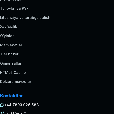
To’lovlar va PSP
Litsenziya va tartibga solish
Xavfsizlik
Oʻyinlar
Mamlakatlar
Tier bozori
Qimor zallari
HTML5 Casino
Dolzarb mavzular
Kontaktlar
+44 7893 926 588
JackCodeIO