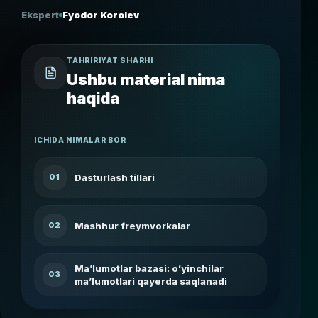
Ekspert
Fyodor Korolev
TAHRIRIYAT SHARHI
Ushbu material nima
haqida
ICHIDA NIMALAR BOR
Dasturlash tillari
01
Mashhur freymvorkalar
02
Maʼlumotlar bazasi: oʻyinchilar
03
maʼlumotlari qayerda saqlanadi