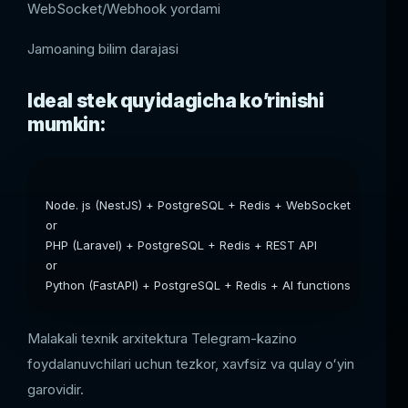
WebSocket/Webhook yordami
Jamoaning bilim darajasi
Ideal stek quyidagicha ko’rinishi
mumkin:
Node. js (NestJS) + PostgreSQL + Redis + WebSocket

or

PHP (Laravel) + PostgreSQL + Redis + REST API

or

Python (FastAPI) + PostgreSQL + Redis + AI functions
Malakali texnik arxitektura Telegram-kazino
foydalanuvchilari uchun tezkor, xavfsiz va qulay oʻyin
garovidir.