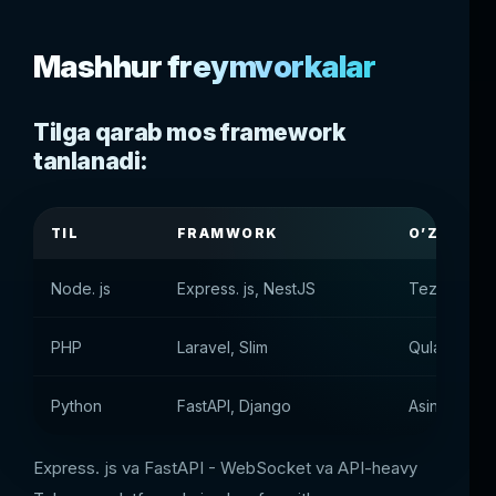
Mashhur freymvorkalar
Tilga qarab mos framework
tanlanadi:
TIL
FRAMWORK
O’ZIGA X
Node. js
Express. js, NestJS
Tezlik, modu
PHP
Laravel, Slim
Qulay ORM, t
Python
FastAPI, Django
Asinxronizm
Express. js va FastAPI - WebSocket va API-heavy