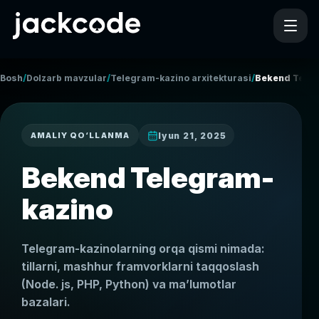
/
/
/
Bosh
Dolzarb mavzular
Telegram-kazino arxitekturasi
Bekend Tele
Iyun 21, 2025
AMALIY QO‘LLANMA
Bekend Telegram-
kazino
Telegram-kazinolarning orqa qismi nimada:
tillarni, mashhur framvorklarni taqqoslash
(Node. js, PHP, Python) va maʼlumotlar
bazalari.