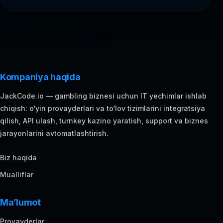
Kompaniya haqida
JackCode.io — gambling biznesi uchun IT yechimlar ishlab
chiqish: o‘yin provayderlari va to‘lov tizimlarini integratsiya
qilish, API ulash, turnkey kazino yaratish, support va biznes
jarayonlarini avtomatlashtirish.
Biz haqida
Mualliflar
Ma’lumot
Provayderlar