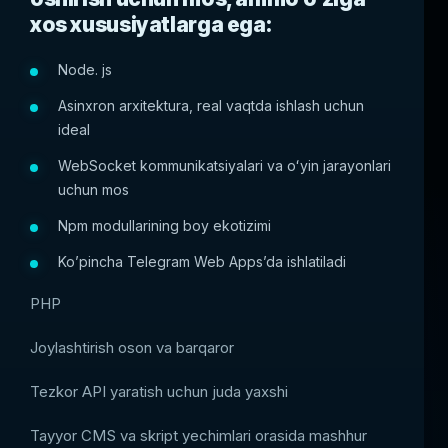
xos xususiyatlarga ega:
Node. js
Asinxron arxitektura, real vaqtda ishlash uchun
ideal
WebSocket kommunikatsiyalari va oʻyin jarayonlari
uchun mos
Npm modullarining boy ekotizimi
Ko’pincha Telegram Web Apps’da ishlatiladi
PHP
Joylashtirish oson va barqaror
Tezkor API yaratish uchun juda yaxshi
Tayyor CMS va skript yechimlari orasida mashhur