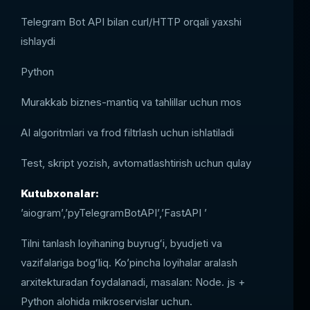
Telegram Bot API bilan curl/HTTP orqali yaxshi
ishlaydi
Python
Murakkab biznes-mantiq va tahlillar uchun mos
AI algoritmlari va frod filtrlash uchun ishlatiladi
Test, skript yozish, avtomatlashtirish uchun qulay
Kutubxonalar:
’aiogram’,’pyTelegramBotAPI’,’FastAPI ’
Tilni tanlash loyihaning buyrugʻi, byudjeti va
vazifalariga bogʻliq. Ko’pincha loyihalar aralash
arxitekturadan foydalanadi, masalan: Node. js +
Python alohida mikroservislar uchun.