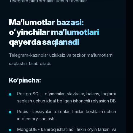
Telegram platformalari uchun favoritlar.
Maʼlumotlar bazasi:
oʻyinchilar maʼlumotlari
qayerda saqlanadi
Telegram-kazinolar uzluksiz va tezkor maʼlumotlarni
saqlashni talab qiladi.
Ko’pincha:
PostgreSQL - o’yinchilar, stavkalar, balans, loglarni
saqlash uchun ideal bo’lgan ishonchli relyasion DB.
Redis - sessiyalar, tokenlar, limitlar, keshlash uchun
in-memory-saqlash.
MongoDB - kamroq ishlatiladi, lekin o’yin tarixini va