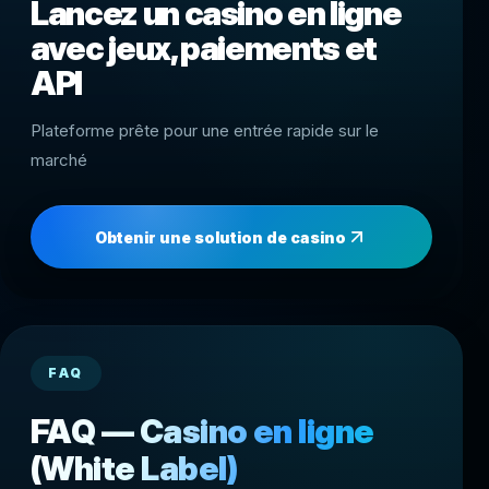
Lancez un casino en ligne
avec jeux, paiements et
API
Plateforme prête pour une entrée rapide sur le
marché
Obtenir une solution de casino
FAQ
FAQ — Casino en ligne
(White Label)