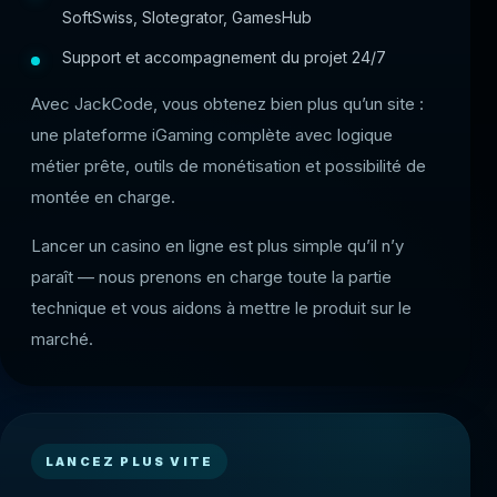
SoftSwiss, Slotegrator, GamesHub
Support et accompagnement du projet 24/7
Avec JackCode, vous obtenez bien plus qu’un site :
une plateforme iGaming complète avec logique
métier prête, outils de monétisation et possibilité de
montée en charge.
Lancer un casino en ligne est plus simple qu’il n’y
paraît — nous prenons en charge toute la partie
technique et vous aidons à mettre le produit sur le
marché.
LANCEZ PLUS VITE