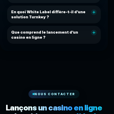
En quoi White Label diffère-t-il d’une
solution Turnkey ?
Que comprend le lancement d’un
casino en ligne ?
NOUS CONTACTER
Lançons un casino en ligne