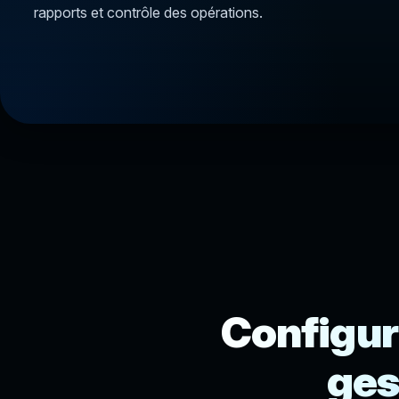
rapports et contrôle des opérations.
Configuro
ges