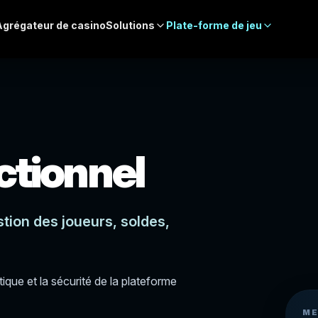
Agrégateur de casino
Solutions
Plate-forme de jeu
ctionnel
tion des joueurs, soldes,
tique et la sécurité de la plateforme
ME