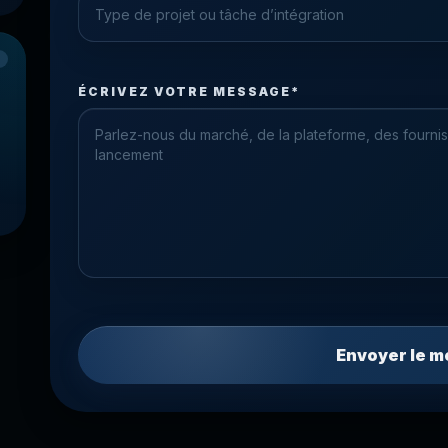
Check the form fields
Please fix the highlighted fields.
ÉCRIVEZ VOTRE MESSAGE*
Envoyer le 