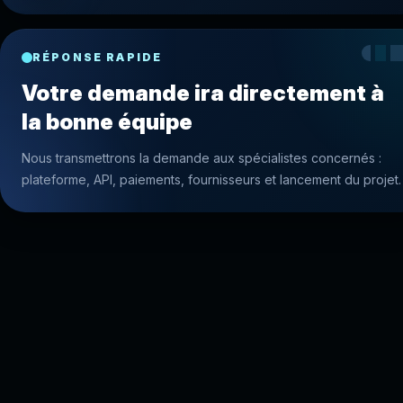
RÉPONSE RAPIDE
Votre demande ira directement à
la bonne équipe
Nous transmettrons la demande aux spécialistes concernés :
plateforme, API, paiements, fournisseurs et lancement du projet.