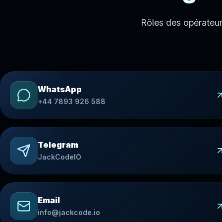
Rôles des opérateurs
WhatsApp
+44 7893 926 588
Telegram
JackCodeIO
Email
info@jackcode.io