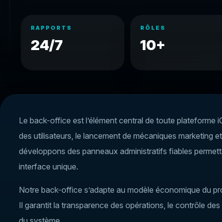
RAPPORTS
RÔLES
24/7
10+
Le back-office est l’élément central de toute plateforme iG
des utilisateurs, le lancement de mécaniques marketing 
développons des panneaux administratifs fiables permetta
interface unique.
Notre back-office s’adapte au modèle économique du proj
Il garantit la transparence des opérations, le contrôle des
du système.