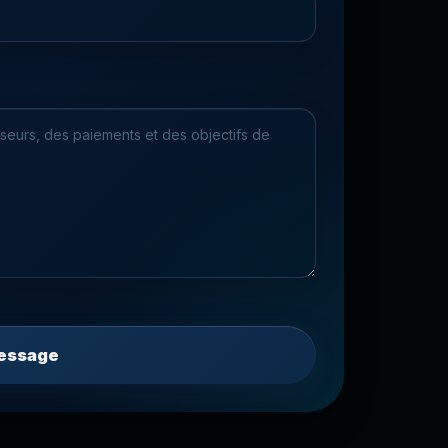
message