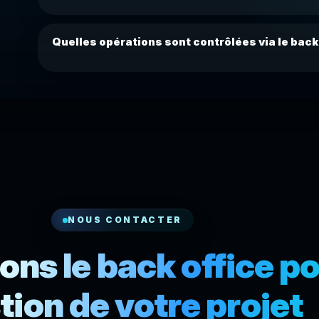
Quelles opérations sont contrôlées via le back 
NOUS CONTACTER
ns le back office po
tion de votre projet