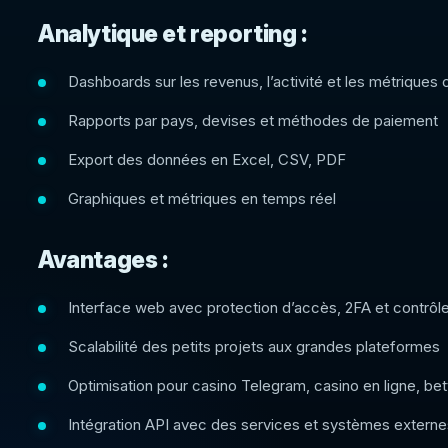
Analytique et reporting :
Dashboards sur les revenus, l’activité et les métriques 
Rapports par pays, devises et méthodes de paiement
Export des données en Excel, CSV, PDF
Graphiques et métriques en temps réel
Avantages :
Interface web avec protection d’accès, 2FA et contrôl
Scalabilité des petits projets aux grandes plateformes
Optimisation pour casino Telegram, casino en ligne, betti
Intégration API avec des services et systèmes externe