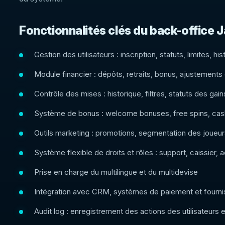
Fonctionnalités clés du back-office 
Gestion des utilisateurs : inscription, statuts, limites, his
Module financier : dépôts, retraits, bonus, ajustements 
Contrôle des mises : historique, filtres, statuts des gain
Système de bonus : welcome bonuses, free spins, ca
Outils marketing : promotions, segmentation des joueurs
Système flexible de droits et rôles : support, caissier,
Prise en charge du multilingue et du multidevise
Intégration avec CRM, systèmes de paiement et fourni
Audit log : enregistrement des actions des utilisateurs