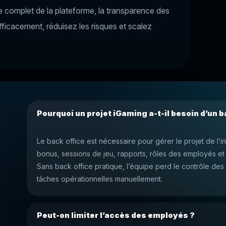
 complet de la plateforme, la transparence des
 efficacement, réduisez les risques et scalez
Pourquoi un projet iGaming a-t-il besoin d’un b
Le back office est nécessaire pour gérer le projet de l’int
bonus, sessions de jeu, rapports, rôles des employés et 
Sans back office pratique, l’équipe perd le contrôle des
tâches opérationnelles manuellement.
Peut-on limiter l’accès des employés ?