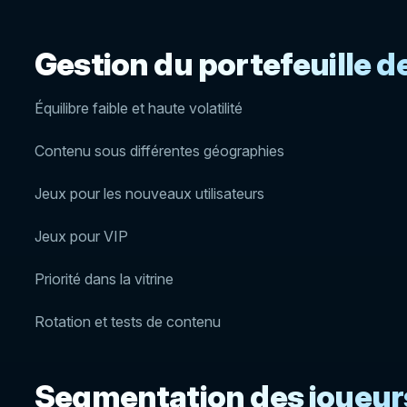
Gestion du portefeuille d
Équilibre faible et haute volatilité
Contenu sous différentes géographies
Jeux pour les nouveaux utilisateurs
Jeux pour VIP
Priorité dans la vitrine
Rotation et tests de contenu
Segmentation des joueu