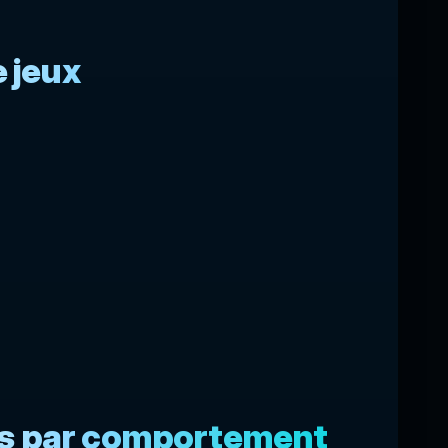
e jeux
rs par comportement