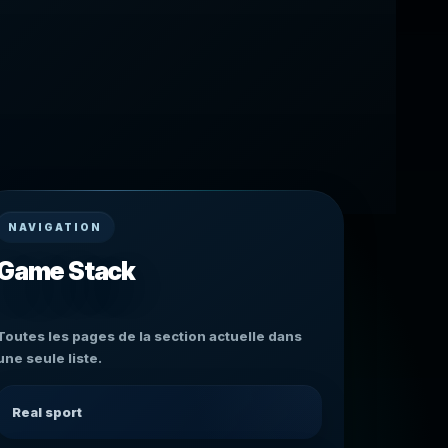
NAVIGATION
Game Stack
Toutes les pages de la section actuelle dans
une seule liste.
Real sport