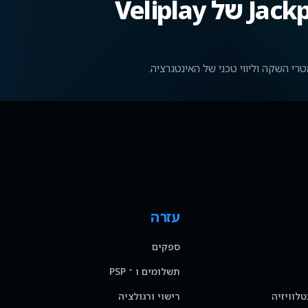
חברו את Jackpot Management של Veliplay
עזרה
ספקים
תשלומים ו ־ PSP
טלוויזיה
רישוי ורגולציה