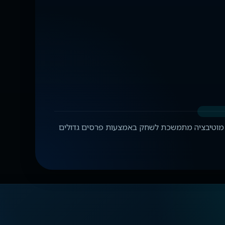
 כלי גדילה של GGR ואירוסין היוצר מוטיבציה מתמשכת לשחק באמצעות פרסים גדולים