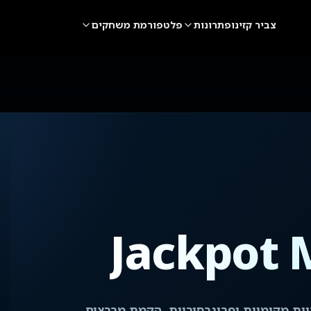
צביר קזינו
פתרונות
פלטפורמת משחקים
Jackpot
Jackpot  מ VeliPlay ליצירת זכיות מקומיות ופרוגרסיביות, הקמת מרבצים,