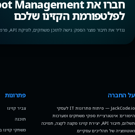
לפלטפורמת הקזינו שלכם
נגדיר את חיבור מוצר הספק: גישה לתוכן משחקים, לוגיקת API, פרמטרי השקה וליווי טכני של האינטגרציה.
על החברה
פתרונות
JackCode.io — פיתוח פתרונות IT לעסקי
צביר קזינו
הימורים: אינטגרציית ספקי משחקים ומערכות
תוכנה
תשלום, חיבור API, יצירת קזינו מקצה לקצה, תמיכה
משחקי קזינו ב
ואוטומציה של תהליכים עסקיים.