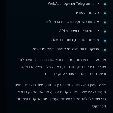
קזינו Telegram ופרויקטי WebApp
מערכות הימורים
אולמות משחקים ורשתות טרמינלים
קבינטי ספקים ושירותי API
מערכות שותפים, בונוסים ו-CRM
פרויקטים עם תשלומי קריפטו וקהל בינלאומי
אנו מעריכים אמינות, מהירות ותקשורת ברורה. חשוב לנו
שהלקוח יבין בדיוק מה נבנה, באיזה שלב נמצא הפרויקט
וכיצד הפתרון הטכני עוזר לעסק להרוויח.
JackCode היא צוות שמחבר בין פיתוח, גישה מוצרית וניסיון
מעשי ב-iGaming. אנו לוקחים על עצמנו את החלק הטכני
כדי שתוכלו להתמקד בפיתוח העסק, גיוס שחקנים וצמיחת
הפרויקט.