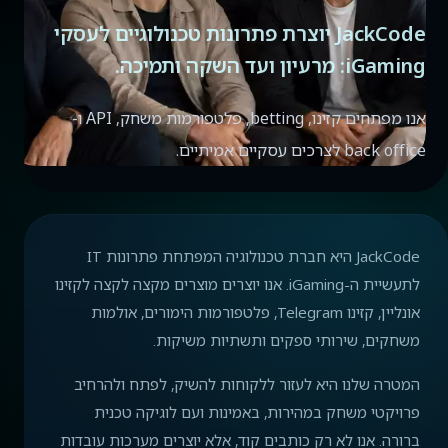
JackCode יוצרת פתרונות טכנולוגיים לעסקי
iGaming: מרעיון ועד השקה ותמיכה.
אנו מפתחים קזינו, betting, פלטפורמות משחק, API ו-
back office לצרכים עסקיים אמיתיים.
JackCode היא חברת טכנולוגיה המפתחת פתרונות IT
לתעשיית ה-iGaming. אנו יוצרים מוצרים מקצה לקצה לקזינו
אונליין, קזינו Telegram, פלטפורמות הימורים, אולמות
משחקים, שירותי ספקים ותשתיות משיקות.
המטרה שלנו היא לעזור ללקוחות להשיק, לפתח ולהרחיב
פרויקטי משחק במהירות, באמינות ועם לוגיקה טכנית
ברורה. אנו לא רק כותבים קוד, אלא יוצרים מערכות עובדות