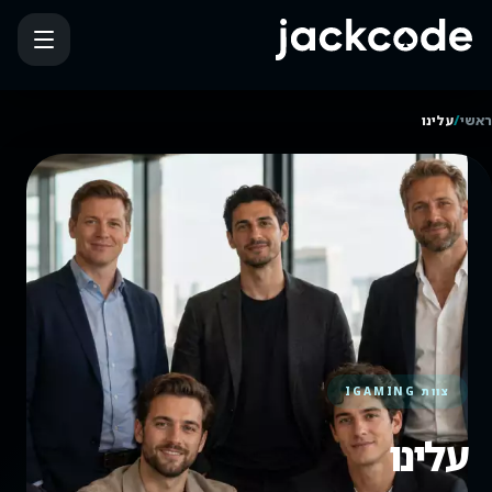
/
ראשי
עלינו
צוות IGAMING
עלינו