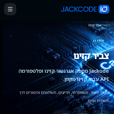
ראשי
/
צביר קזינו
פתרון
צביר קזינו
Jackode מספק אגרגטור קזינו ופלטפורמה
API עבור קזינו מקוון.
ספקי חיבור, משחקי חי, חריצים, תשלומים והימורים דרך
תשתית אחת.