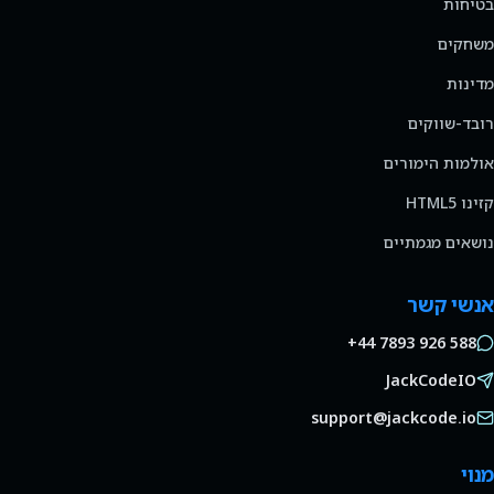
בטיחות
משחקים
מדינות
רובד-שווקים
אולמות הימורים
קזינו HTML5
נושאים מגמתיים
אנשי קשר
+44 7893 926 588
JackCodeIO
support@jackcode.io
מנוי