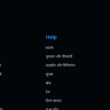
Help
प्रदाता
भुगतान और पीएसपी
स
लाइसेंस और विनियमन
नो
सुरक्षा
खेल
देश
टियर-बाजार
रण
जुआ हॉल