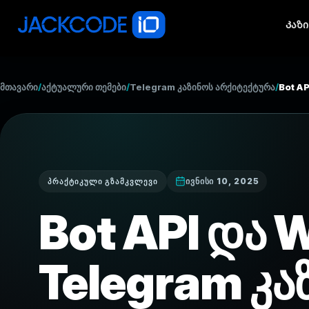
Კაზ
მთავარი
/
აქტუალური თემები
/
Telegram კაზინოს არქიტექტურა
/
Bot A
ივნისი 10, 2025
ᲞᲠᲐᲥᲢᲘᲙᲣᲚᲘ ᲒᲖᲐᲛᲙᲕᲚᲔᲕᲘ
Bot API და 
Telegram კა