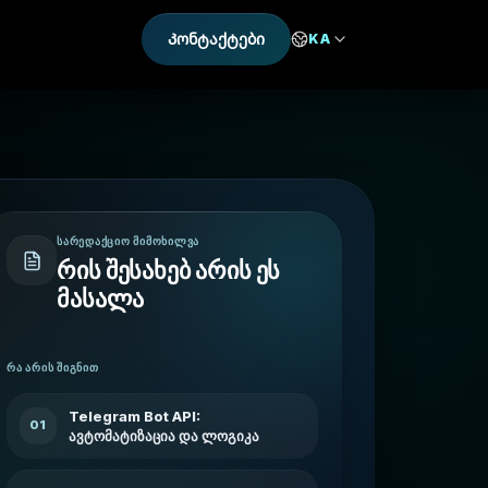
Კონტაქტები
KA
ᲡᲐᲠᲔᲓᲐᲥᲪᲘᲝ ᲛᲘᲛᲝᲮᲘᲚᲕᲐ
რის შესახებ არის ეს
მასალა
ᲠᲐ ᲐᲠᲘᲡ ᲨᲘᲒᲜᲘᲗ
Telegram Bot API:
01
ავტომატიზაცია და ლოგიკა