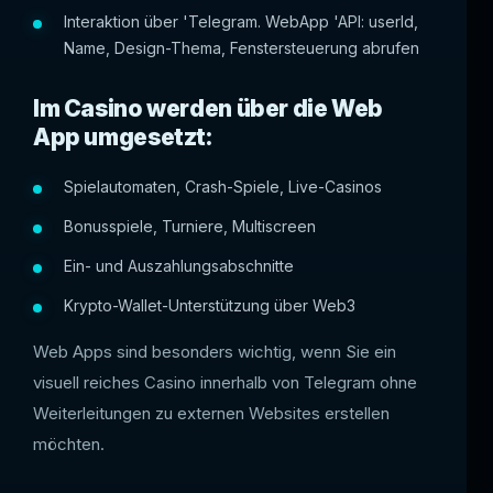
Interaktion über 'Telegram. WebApp 'API: userId,
Name, Design-Thema, Fenstersteuerung abrufen
Im Casino werden über die Web
App umgesetzt:
Spielautomaten, Crash-Spiele, Live-Casinos
Bonusspiele, Turniere, Multiscreen
Ein- und Auszahlungsabschnitte
Krypto-Wallet-Unterstützung über Web3
Web Apps sind besonders wichtig, wenn Sie ein
visuell reiches Casino innerhalb von Telegram ohne
Weiterleitungen zu externen Websites erstellen
möchten.