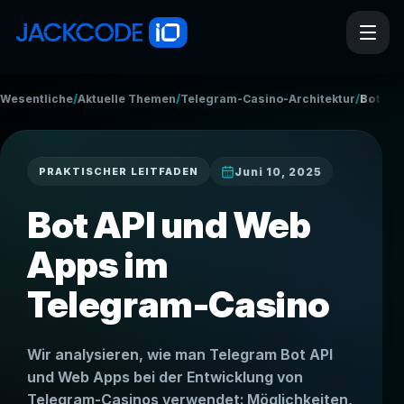
/
/
/
Wesentliche
Aktuelle Themen
Telegram-Casino-Architektur
Bot AP
Juni 10, 2025
PRAKTISCHER LEITFADEN
Bot API und Web
Apps im
Telegram-Casino
Wir analysieren, wie man Telegram Bot API
und Web Apps bei der Entwicklung von
Telegram-Casinos verwendet: Möglichkeiten,