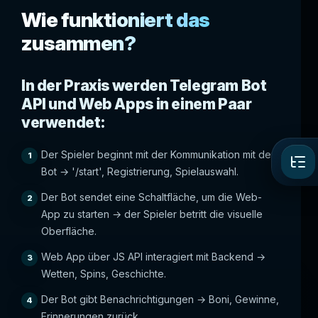
Wie funktioniert das
zusammen?
In der Praxis werden Telegram Bot
API und Web Apps in einem Paar
verwendet:
Der Spieler beginnt mit der Kommunikation mit dem
Bot → '/start', Registrierung, Spielauswahl.
Der Bot sendet eine Schaltfläche, um die Web-
App zu starten → der Spieler betritt die visuelle
Oberfläche.
Web App über JS API interagiert mit Backend →
Wetten, Spins, Geschichte.
Der Bot gibt Benachrichtigungen → Boni, Gewinne,
Erinnerungen zurück.