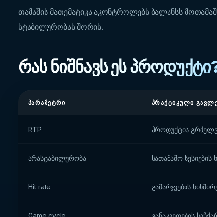
თამაშის მათემატიკა აკონტროლებს ბალანსს მოთამა
სტაბილურობას შორის.
რას ნიშნავს ეს პროდუქტი
ᲞᲐᲠᲐᲛᲔᲢᲠᲘ
ᲞᲠᲐᲥᲢᲘᲙᲣᲚᲘ ᲒᲐᲕᲚ
RTP
პროდუქტის გრძელვ
არასტაბილურობა
სათამაშო სესიების
Hit rate
გამარჯვების სიხშირ
Game cycle
განაკვეთების სიჩქა