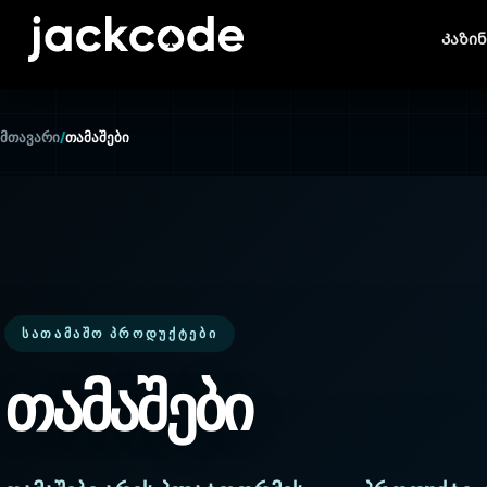
Კაზი
მთავარი
/
თამაშები
ᲡᲐᲗᲐᲛᲐᲨᲝ ᲞᲠᲝᲓᲣᲥᲢᲔᲑᲘ
თამაშები