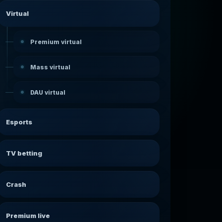
Virtual
Premium virtual
Mass virtual
DAU virtual
Esports
TV betting
Crash
Premium live