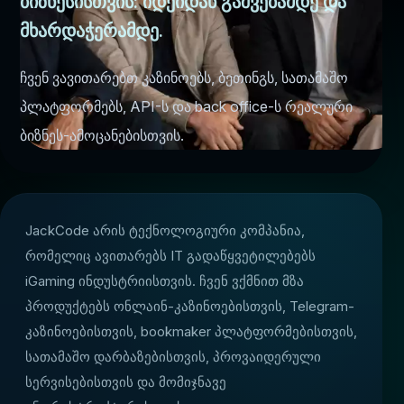
ბიზნესისთვის: იდეიდან გაშვებამდე და
მხარდაჭერამდე.
ჩვენ ვავითარებთ კაზინოებს, ბეთინგს, სათამაშო
პლატფორმებს, API-ს და back office-ს რეალური
ბიზნეს-ამოცანებისთვის.
JackCode არის ტექნოლოგიური კომპანია,
რომელიც ავითარებს IT გადაწყვეტილებებს
iGaming ინდუსტრიისთვის. ჩვენ ვქმნით მზა
პროდუქტებს ონლაინ-კაზინოებისთვის, Telegram-
კაზინოებისთვის, bookmaker პლატფორმებისთვის,
სათამაშო დარბაზებისთვის, პროვაიდერული
ვის
სერვისებისთვის და მომიჯნავე