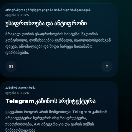
ᲞᲠᲝᲒᲠᲐᲛᲣᲚᲘ ᲣᲖᲠᲣᲜᲕᲔᲚᲧᲝᲤᲐ ᲡᲐᲗᲐᲛᲐᲨᲝ ᲓᲐᲠᲑᲐᲖᲔᲑᲘᲡᲗᲕᲘᲡ
ივლისი 3, 2025
უსაფრთხოება და ანტიფროზი
მრავალ დონის უსაფრთხოების სისტემა: წვდომის
კონტროლი, ღონისძიების ჟურნალი, თაღლითობებისგან
დაცვა, ანომალიები და შიდა ჩარევა სათამაშო
დარბაზებში.
01
ᲙᲐᲖᲘᲜᲝᲡ ᲢᲔᲚᲔᲒᲠᲐᲛᲐ
ივლისი 3, 2025
Telegram კაზინოს არქიტექტურა
გაეცანით როგორ არის მოწყობილი Telegram კაზინოს
არქიტექტურა: სერვერის ინფრასტრუქტურა,
უსაფრთხოება, API ინტეგრაცია და უარის თქმის
წინააღმდეგობა.