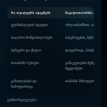
ᲠᲐ ᲗᲕᲐᲚᲧᲣᲠᲡ ᲐᲓᲔᲕᲜᲔᲑᲡ
ᲛᲐᲒᲐᲚᲘᲗᲘ/ᲐᲮᲡᲜᲐ
ტერმინალების სტატუსი
ონლაინ/offline, country,
სალარო მოწყობილობები
ბანკნოტების, შემოწმების
სერვერი და ქსელი
დატვირთვა, პასუხი API- ზ
სათამაშო სესიები
განაკვეთების შემცირების
შეცდომები
განახლებები და
თამაშის მიწოდებისა და კ
ჩამოტვირთვა
განხორციელება: