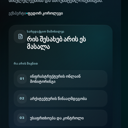
სისულელეებისა და წარუმატებლობებისგან.
ექსპერტი
ფედორ კოროლევი
ᲡᲐᲠᲔᲓᲐᲥᲪᲘᲝ ᲛᲘᲛᲝᲮᲘᲚᲕᲐ
რის შესახებ არის ეს
მასალა
ᲠᲐ ᲐᲠᲘᲡ ᲨᲘᲒᲜᲘᲗ
ინფრასტრუქტურის ონლაინ
01
მონიტორინგი
არქიტექტურის წინააღმდეგობა
02
ვის
უსაფრთხოება და კონტროლი
03