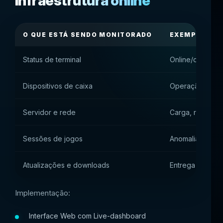
infraestrutura online
O QUE ESTÁ SENDO MONITORADO
EXEMPLO/EX
Status de terminal
Online/offline,
Dispositivos de caixa
Operação de um
Servidor e rede
Carga, resposta
Sessões de jogos
Anomalias, apos
Atualizações e downloads
Entrega de jog
Implementação:
Interface Web com Live-dashboard