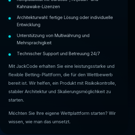
Kahnawake-Lizenzen
Architekturwahl: fertige Lösung oder individuelle
Entwicklung
Unterstützung von Multiwährung und
Mehrsprachigkeit
Technischer Support und Betreuung 24/7
Mit JackCode erhalten Sie eine leistungsstarke und
flexible Betting-Plattform, die für den Wettbewerb
bereit ist. Wir helfen, ein Produkt mit Risikokontrolle,
stabiler Architektur und Skalierungsmöglichkeit zu
starten.
Möchten Sie Ihre eigene Wettplattform starten? Wir
wissen, wie man das umsetzt.