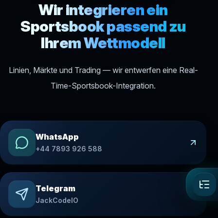
Wir integrieren ein
Sportsbook passend zu
Ihrem Wettmodell
Linien, Märkte und Trading — wir entwerfen eine Real-
Time-Sportsbook-Integration.
WhatsApp
+44 7893 926 588
Telegram
JackCodeIO