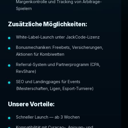
Margenkontrolle und Tracking von Arbitrage-
Spielern
Zusätzliche Möglichkeiten:
White-Label-Launch unter JackCode-Lizenz
Bonusmechaniken: Freebets, Versicherungen,
Aktionen für Kombiwetten
Referral-System und Partnerprogramm (CPA,
RevShare)
SEO und Landingpages für Events
(Meisterschaften, Ligen, Esport-Turniere)
Unsere Vorteile:
Schneller Launch — ab 3 Wochen
Kompatibilität mit Curacao-, Anjouan- und