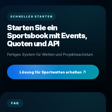
SCHNELLER STARTEN
Starten Sie ein
Sportsbook mit Events,
Quoten und API
Fertiges System für Wetten und Projektwachstum
Lösung für Sportwetten erhalten
FAQ