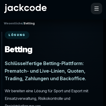
Wesentliche
/
Betting
LÖSUNG
Betting
Schlüsselfertige Betting-Plattform:
Prematch- und Live-Linien, Quoten,
Trading, Zahlungen und Backoffice.
Wir bereiten eine Lösung für Sport und Esport mit
Einsatzverwaltung, Risikokontrolle und