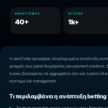
ΑΘΛΗΤΙΣΜΌΣ
ΑΓΟΡΈΣ
40+
1k+
Η JackCode προσφέρει ολοκληρωμένη ανάπτυξη συστημ
γραμμές έως panel διαχείρισης και payment solutions.
λύσεις βασισμένες σε aggregators όσο και custom πλα
σύστημα risk management.
Τι περιλαμβάνει η ανάπτυξη bettin
Σύνδεση prematch και live γραμμών μέσω Betradar, L