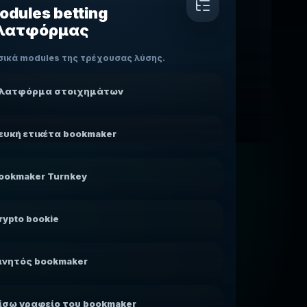
odules betting
λατφόρμας
σικά modules της τρέχουσας λύσης.
λατφόρμα στοιχημάτων
ευκή ετικέτα bookmaker
ookmaker Turnkey
rypto bookie
ινητός bookmaker
ίσω γραφείο του bookmaker