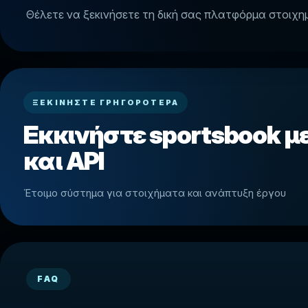
Θέλετε να ξεκινήσετε τη δική σας πλατφόρμα στοιχη
ΞΕΚΙΝΉΣΤΕ ΓΡΗΓΟΡΌΤΕΡΑ
Εκκινήστε sportsbook μ
και API
Έτοιμο σύστημα για στοιχήματα και ανάπτυξη έργου
FAQ