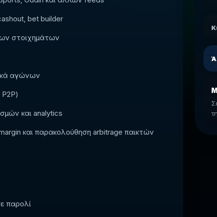
shout, bet builder
Κ
ρίων στοιχημάτων
Ά
τικά αγώνων
Μ
 P2P)
Σ
σμών και analytics
τ
ς margin και παρακολούθηση arbitrage παικτών
σε παρολί