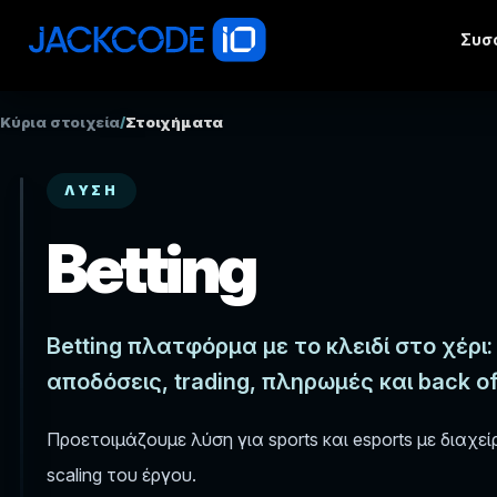
Συσ
Κύρια στοιχεία
/
Στοιχήματα
ΛΎΣΗ
Betting
Betting πλατφόρμα με το κλειδί στο χέρι:
αποδόσεις, trading, πληρωμές και back of
Προετοιμάζουμε λύση για sports και esports με διαχε
scaling του έργου.