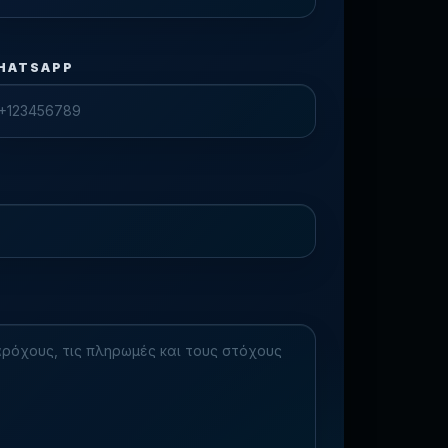
HATSAPP