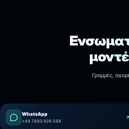
Ενσωματ
μοντέ
Γραμμές, αγορ
WhatsApp
+44 7893 926 588