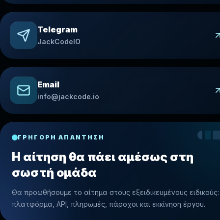
Telegram
JackCodeIO
Email
info@jackcode.io
ΓΡΉΓΟΡΗ ΑΠΆΝΤΗΣΗ
Η αίτηση θα πάει αμέσως στη
σωστή ομάδα
Θα προωθήσουμε το αίτημα στους εξειδικευμένους ειδικούς:
πλατφόρμα, API, πληρωμές, πάροχοι και εκκίνηση έργου.