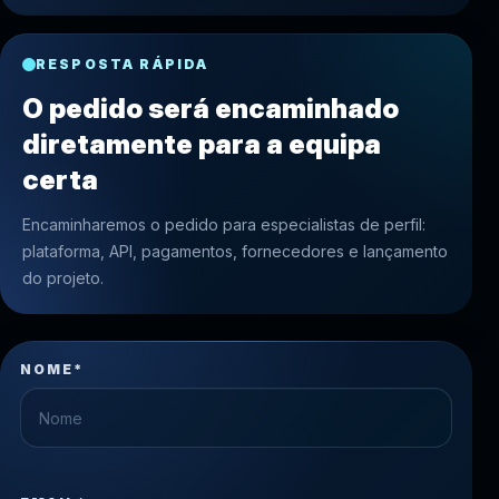
RESPOSTA RÁPIDA
O pedido será encaminhado
diretamente para a equipa
certa
Encaminharemos o pedido para especialistas de perfil:
plataforma, API, pagamentos, fornecedores e lançamento
do projeto.
NOME*