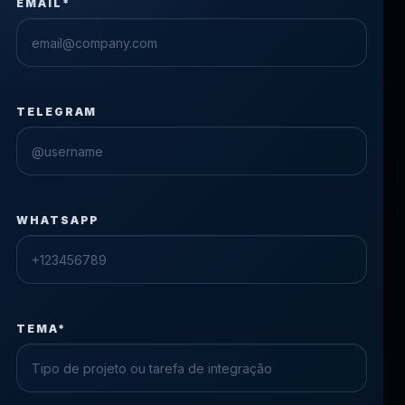
EMAIL*
TELEGRAM
WHATSAPP
TEMA*