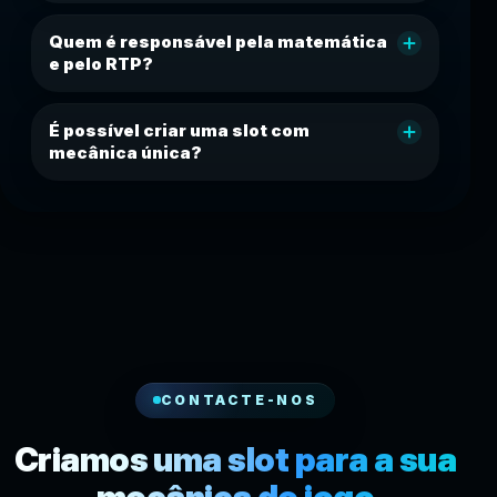
Quem é responsável pela matemática
e pelo RTP?
É possível criar uma slot com
mecânica única?
CONTACTE-NOS
Criamos uma slot para a sua
mecânica de jogo