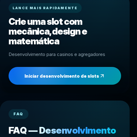
LANCE MAIS RAPIDAMENTE
Crie uma slot com
mecânica, design e
matemática
Desenvolvimento para casinos e agregadores
Iniciar desenvolvimento de slots
FAQ
FAQ — Desenvolvimento