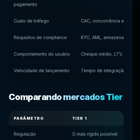
pagamento
Custo de tráfego
CAC, concorrência e exigên
Requisitos de compliance
KYC, AML, armazenamento d
Comportamento do usuário
Cheque médio, LTV, confian
Velocidade de lançamento
Tempo de integração e ent
Comparando mercados Tier
PARÂMETRO
TIER 1
TIER
Regulação
O mais rígido possível
Mode