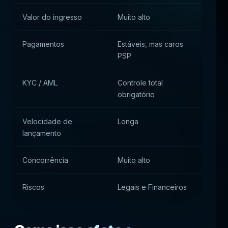
Valor do ingresso
Muito alto
Médi
Pagamentos
Estáveis, mas caros
Soluç
PSP
híbrid
KYC / AML
Controle total
Contr
obrigatório
parcia
Velocidade de
Longa
Médi
lançamento
Concorrência
Muito alto
Alta
Riscos
Legais e Financeiros
Opera