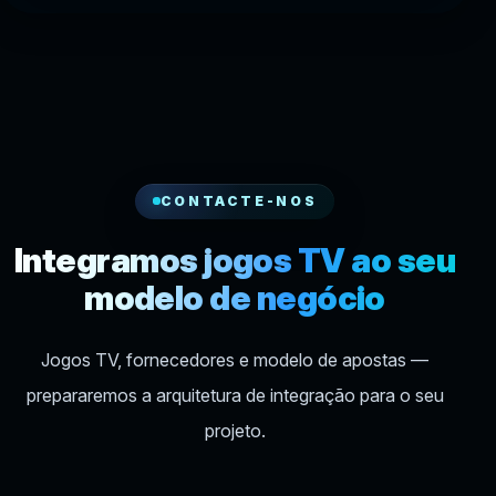
CONTACTE-NOS
Integramos jogos TV ao seu
modelo de negócio
Jogos TV, fornecedores e modelo de apostas —
prepararemos a arquitetura de integração para o seu
projeto.