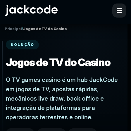
Principal
/
Jogos de TV do Casino
SOLUÇÃO
Jogos de TV do Casino
O TV games casino é um hub JackCode
em jogos de TV, apostas rápidas,
mecânicos live draw, back office e
integração de plataformas para
operadoras terrestres e online.