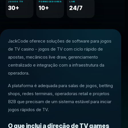
JOGOS TV
FORNECEDORES
LIVE
30+
10+
24/7
JackCode oferece soluções de software para jogos
de TV casino - jogos de TV com ciclo rápido de
apostas, mecânicos live draw, gerenciamento
centralizado e integração com a infraestrutura da
operadora.
A plataforma é adequada para salas de jogos, betting
shops, redes terminais, operadoras retail e projetos
B2B que precisam de um sistema estável para iniciar
jogos rápidos de TV.
O que inclui a direção de TV games