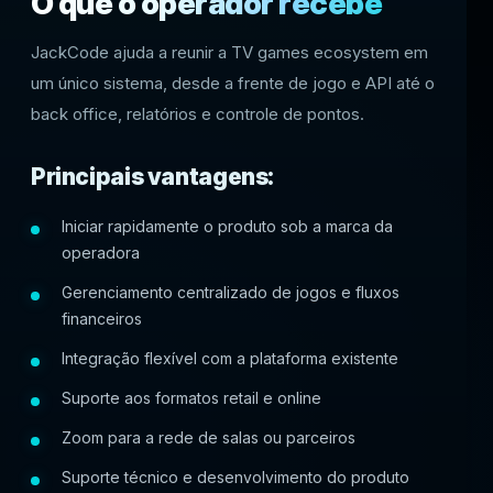
O que o operador recebe
JackCode ajuda a reunir a TV games ecosystem em
um único sistema, desde a frente de jogo e API até o
back office, relatórios e controle de pontos.
Principais vantagens:
Iniciar rapidamente o produto sob a marca da
operadora
Gerenciamento centralizado de jogos e fluxos
financeiros
Integração flexível com a plataforma existente
Suporte aos formatos retail e online
Zoom para a rede de salas ou parceiros
Suporte técnico e desenvolvimento do produto