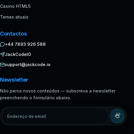
Casino HTML5
Temas atuais
Contactos
+44 7893 926 588
JackCodeIO
support@jackcode.io
Newsletter
Não perca novos conteúdos — subscreva a newsletter
preenchendo o formulário abaixo.
Endereço de email