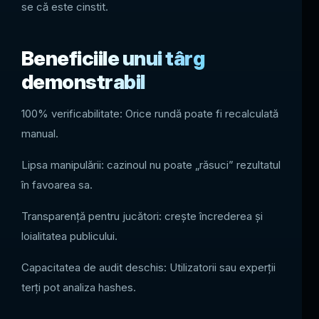
se că este cinstit.
Beneficiile unui târg
demonstrabil
100% verificabilitate: Orice rundă poate fi recalculată
manual.
Lipsa manipulării: cazinoul nu poate „răsuci” rezultatul
în favoarea sa.
Transparență pentru jucători: crește încrederea și
loialitatea publicului.
Capacitatea de audit deschis: Utilizatorii sau experții
terți pot analiza hashes.