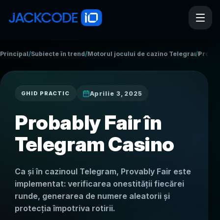
/
/
/
Principal
Subiecte în trend
Motorul jocului de cazino Telegram
Probab
Aprilie 3, 2025
GHID PRACTIC
Probably Fair în
Telegram Casino
Ca și în cazinoul Telegram, Provably Fair este
implementat: verificarea onestității fiecărei
runde, generarea de numere aleatorii și
protecția împotriva rotirii.