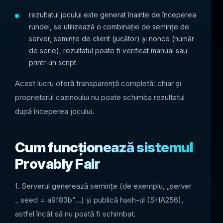
rezultatul jocului este generat înainte de începerea
rundei, se utilizează o combinație de semințe de
server, semințe de client (jucător) și nonce (număr
de serie), rezultatul poate fi verificat manual sau
printr-un script.
Acest lucru oferă transparență completă: chiar și
proprietarul cazinoului nu poate schimba rezultatul
după începerea jocului.
Cum funcționează sistemul
Provably Fair
1. Serverul generează semințe (de exemplu, „server
_ seed = a9f83b”...) și publică hash-ul (SHA256),
astfel încât să nu poată fi schimbat.