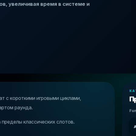
в, увеличивая время в системе и
КА
ат с короткими игровыми циклами,
П
артом раунда.
Fu
 пределы классических слотов.