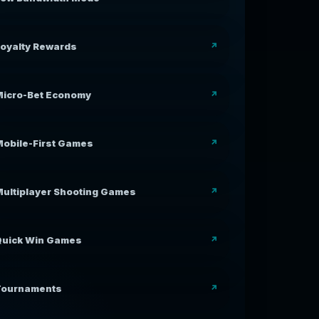
oyalty Rewards
icro-Bet Economy
obile-First Games
ultiplayer Shooting Games
Quick Win Games
Tournaments