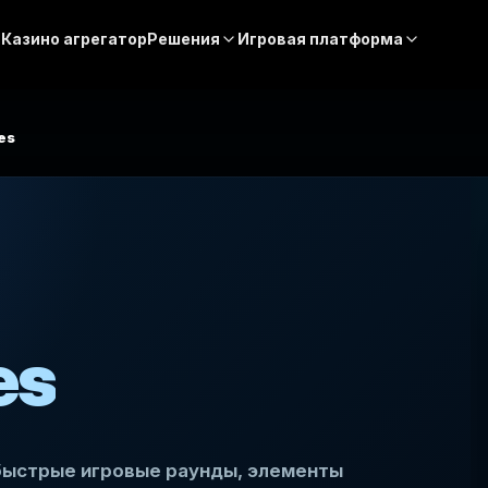
Казино агрегатор
Решения
Игровая платформа
es
es
быстрые игровые раунды, элементы