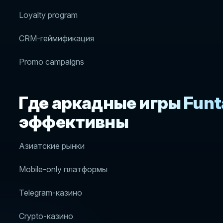
Loyalty program
CRM-геймификация
Promo campaigns
Где аркадные игры Funt
эффективны
Азиатские рынки
Mobile-only платформы
Telegram-казино
Crypto-казино