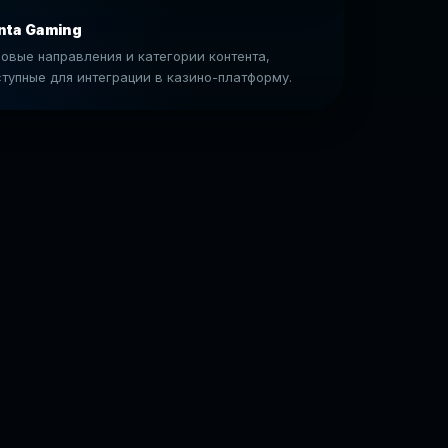
nta Gaming
овые направления и категории контента,
тупные для интеграции в казино-платформу.