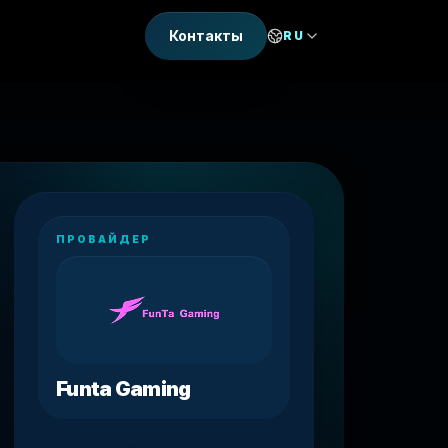
Контакты
RU
ПРОВАЙДЕР
Funta Gaming