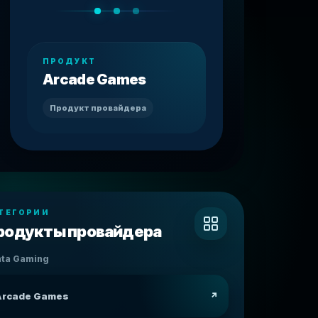
ПРОДУКТ
Arcade Games
Продукт провайдера
ТЕГОРИИ
родукты провайдера
nta Gaming
Arcade Games